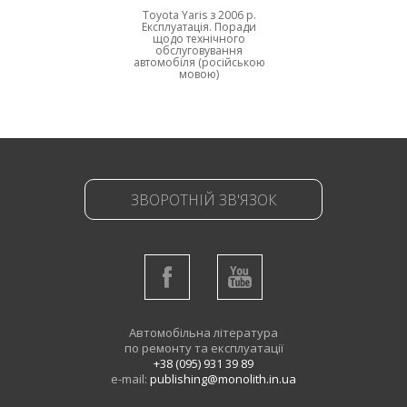
Toyota Yaris з 2006 р.
Експлуатація. Поради
щодо технічного
обслуговування
автомобіля (російською
мовою)
ЗВОРОТНІЙ ЗВ'ЯЗОК
Автомобільна література
по ремонту та експлуатації
+38 (095) 931 39 89
e-mail:
publishing@monolith.in.ua