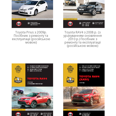
Toyota Prius з 2009р.
Toyota RAV4 з 2008 р. (з
Посібник з ремонту та
урахуванням оновлення
експлуатації (російською
2010 р.) Посібник з
мовою)
ремонту та експлуатації
(російською мовою)