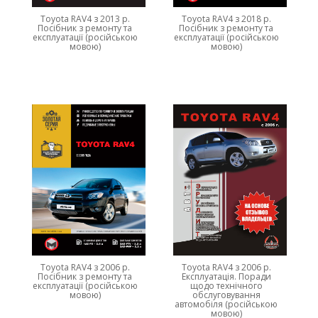
Toyota RAV4 з 2013 р.
Toyota RAV4 з 2018 р.
Посібник з ремонту та
Посібник з ремонту та
експлуатації (російською
експлуатації (російською
мовою)
мовою)
Toyota RAV4 з 2006 р.
Toyota RAV4 з 2006 р.
Посібник з ремонту та
Експлуатація. Поради
експлуатації (російською
щодо технічного
мовою)
обслуговування
автомобіля (російською
мовою)