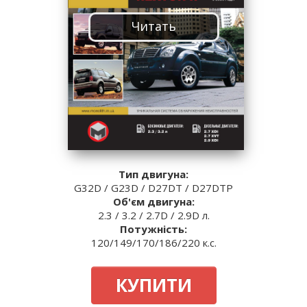
Читать
Тип двигуна:
G32D / G23D / D27DT / D27DTР
Об'єм двигуна:
2.3 / 3.2 / 2.7D / 2.9D л.
Потужність:
120/149/170/186/220 к.с.
КУПИТИ