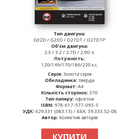
Тип двигуна:
G32D / G23D / D27DT / D27DTР
Об'єм двигуна:
2.3 / 3.2 / 2.7D / 2.9D л.
Потужність:
120/149/170/186/220 к.с.
Серія:
Золота серія
Обкладинка:
тверда
Формат:
A4
Кількість сторінок:
370
Тип паперу:
офсетна
ISBN:
978-617-577-095-5
УДК:
629.331 (083.13) / ББК: 39.333.52-08
Автор:
Колектив авторів
КУПИТИ