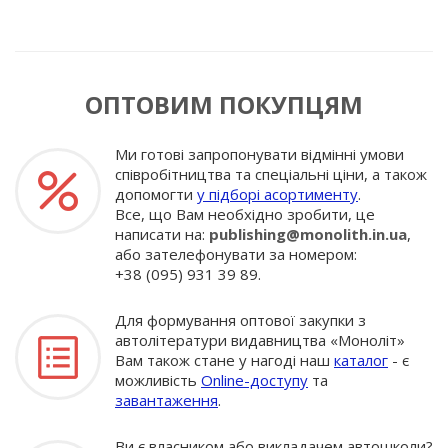
ОПТОВИМ ПОКУПЦЯМ
Ми готові запропонувати відмінні умови
співробітництва та спеціальні ціни, а також
допомогти
у підборі асортименту
.
Все, що Вам необхідно зробити, це
написати на:
publishing@monolith.in.ua
,
або зателефонувати за номером:
+38 (095) 931 39 89.
Для формування оптової закупки з
автолітератури видавництва «Моноліт»
Вам також стане у нагоді наш
каталог
- є
можливість
Online-доступу
та
завантаження
.
Ви є власником або викладачем автошколи?