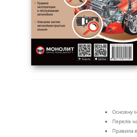
Основну і
Перелік н
Правила е