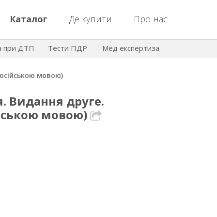
Каталог
Де купити
Про нас
а при ДТП
Тести ПДР
Мед експертиза
російською мовою)
. Видання друге.
йською мовою)