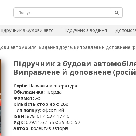
Підручник з будови авто
Підручник з водіння
Допомог
дови автомобіля. Видання друге. Виправлене й доповнене (
Підручник з будови автомобіля
Виправлене й доповнене (росі
Серія:
Навчальна література
Обкладинка:
тверда
Формат:
А5
Кількість сторінок:
288
Тип паперу:
офсетний
ISBN:
978-617-537-177-0
УДК:
629.11.6 / ББК: 39.335.52
Автор:
Колектив авторів