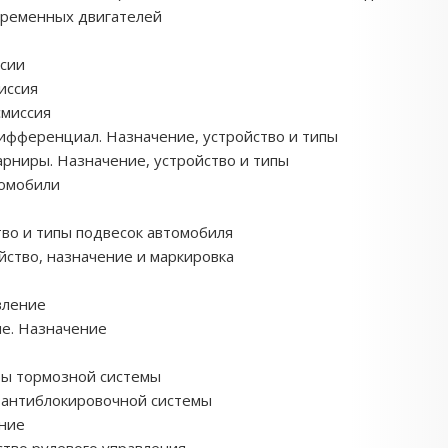
овременных двигателей
ссии
иссия
смиссия
дифференциал. Назначение, устройство и типы
рниры. Назначение, устройство и типы
томобили
тво и типы подвесок автомобиля
ойство, назначение и маркировка
вление
ие. Назначение
уры тормозной системы
а антиблокировочной системы
ение