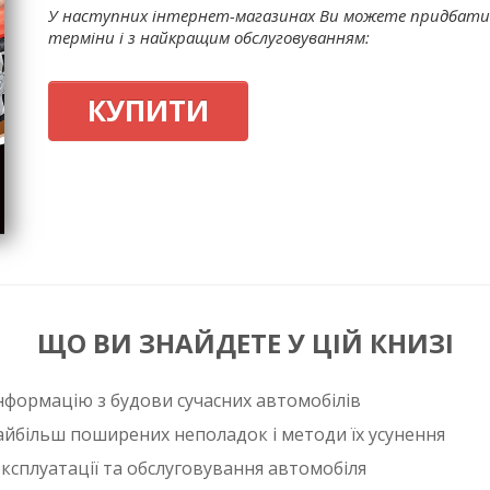
У наступних інтернет-магазинах Ви можете придбати 
терміни і з найкращим обслуговуванням:
КУПИТИ
ЩО ВИ ЗНАЙДЕТЕ У ЦІЙ КНИЗІ
нформацію з будови сучасних автомобілів
айбільш поширених неполадок і методи їх усунення
ксплуатації та обслуговування автомобіля