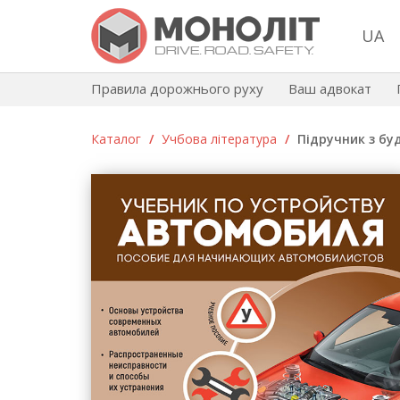
UA
Правила дорожнього руху
Ваш адвокат
Каталог
/
Учбова література
/
Підручник з бу