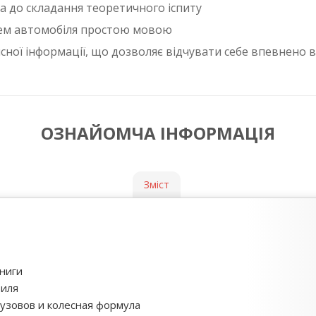
а до складання теоретичного іспиту
тем автомобіля простою мовою
сної інформації, що дозволяє відчувати себе впевнено в 
ОЗНАЙОМЧА ІНФОРМАЦІЯ
Зміст
ниги
биля
кузовов и колесная формула