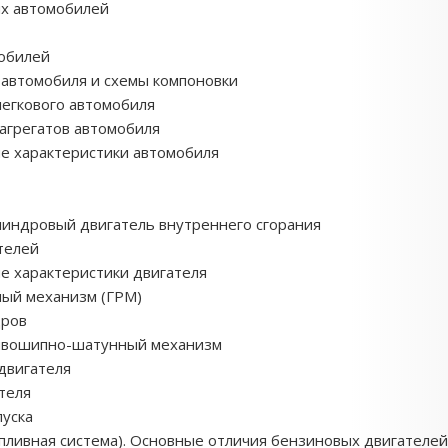
ых автомобилей
мобилей
и автомобиля и схемы компоновки
легкового автомобиля
агрегатов автомобиля
ие характеристики автомобиля
индровый двигатель внутреннего сгорания
телей
е характеристики двигателя
ный механизм (ГРМ)
дров
ривошипно-шатунный механизм
двигателя
ателя
пуска
опливная система). Основные отличия бензиновых двигателе