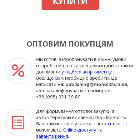
КУПИТИ
ОПТОВИМ ПОКУПЦЯМ
Ми готові запропонувати відмінні умови
співробітництва та спеціальні ціни, а також
допомогти
у підборі асортименту
.
Все, що Вам необхідно зробити, це
написати на:
publishing@monolith.in.ua
,
або зателефонувати за номером:
+38 (095) 931 39 89.
Для формування оптової закупки з
автолітератури видавництва «Моноліт»
Вам також стане у нагоді наш
каталог
- є
можливість
Online-доступу
та
завантаження
.