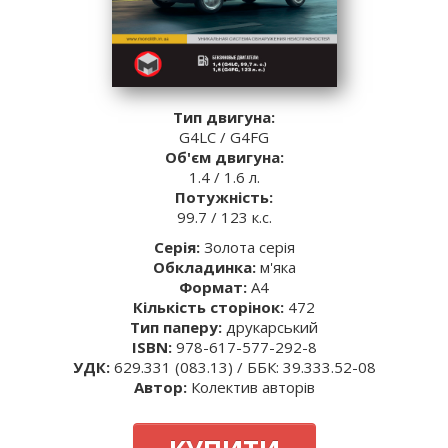
Тип двигуна:
G4LC / G4FG
Об'єм двигуна:
1.4 / 1.6 л.
Потужність:
99.7 / 123 к.с.
Серія:
Золота серія
Обкладинка:
м'яка
Формат:
A4
Кількість сторінок:
472
Тип паперу:
друкарський
ISBN:
978-617-577-292-8
УДК:
629.331 (083.13) / ББК: 39.333.52-08
Автор:
Колектив авторів