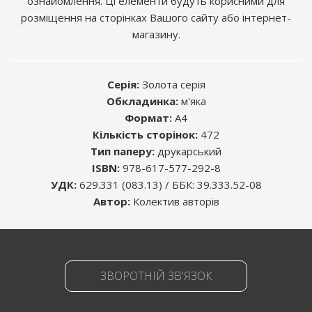
ознайомлення. Ці елементи будуть корисними для
розміщення на сторінках Вашого сайту або інтернет-
магазину.
Серія:
Золота серія
Обкладинка:
м'яка
Формат:
A4
Кількість сторінок:
472
Розміщуючи рекламу в книгах, Ви знаходите
Тип паперу:
друкарський
саме ту цільову аудиторію, яка Вам
ISBN:
978-617-577-292-8
необхідна.
УДК:
629.331 (083.13) / ББК: 39.333.52-08
Автор:
Колектив авторів
Середній термін життя будь-якого видання -
5 років. Цього достатньо, щоб інформація,
яку Ви бажаєте донести, була помічена.
Більш детально
тут
ЗВОРОТНІЙ ЗВ'ЯЗОК