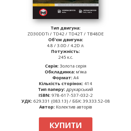
Тип двигуна:
ZD30DDTi / TD42 / TD42T / TB48DE
Об'єм двигуна:
4.8 / 3.0D / 4.2D л.
Потужність:
245 к.с.
Серія:
Золота серія
Обкладинка:
м'яка
Формат:
A4
Кількість сторінок:
414
Тип паперу:
друкарський
ISBN:
978-617-537-032-2
УДК:
629.331 (083.13) / ББК: 39.333.52-08
Автор:
Колектив авторів
КУПИТИ