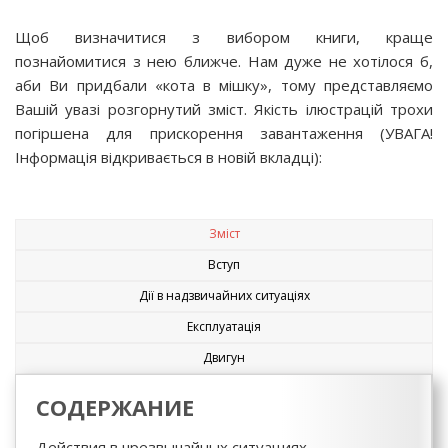
Щоб визначитися з вибором книги, краще
познайомитися з нею ближче. Нам дуже не хотілося б,
аби Ви придбали «кота в мішку», тому представляємо
Вашій увазі розгорнутий зміст. Якість ілюстрацій трохи
погіршена для прискорення завантаження (УВАГА!
Інформація відкривається в новій вкладці):
Зміст
Вступ
Дії в надзвичайних ситуаціях
Експлуатація
Двигун
СОДЕРЖАНИЕ
Действия в чрезвычайных ситуациях