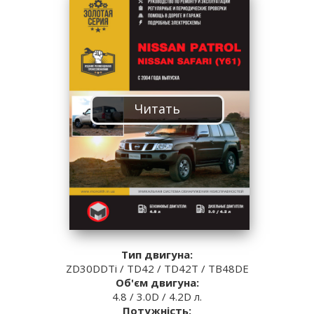
Читать
Тип двигуна:
ZD30DDTi / TD42 / TD42T / TB48DE
Об'єм двигуна:
4.8 / 3.0D / 4.2D л.
Потужність: