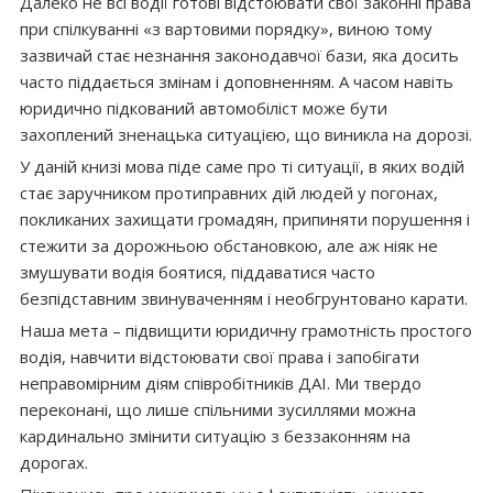
Далеко не всі водії готові відстоювати свої законні права
при спілкуванні «з вартовими порядку», виною тому
зазвичай стає незнання законодавчої бази, яка досить
часто піддається змінам і доповненням. А часом навіть
юридично підкований автомобіліст може бути
захоплений зненацька ситуацією, що виникла на дорозі.
У даній книзі мова піде саме про ті ситуації, в яких водій
стає заручником протиправних дій людей у погонах,
покликаних захищати громадян, припиняти порушення і
стежити за дорожньою обстановкою, але аж ніяк не
змушувати водія боятися, піддаватися часто
безпідставним звинуваченням і необгрунтовано карати.
Наша мета – підвищити юридичну грамотність простого
водія, навчити відстоювати свої права і запобігати
неправомірним діям співробітників ДАІ. Ми твердо
переконані, що лише спільними зусиллями можна
кардинально змінити ситуацію з беззаконням на
дорогах.