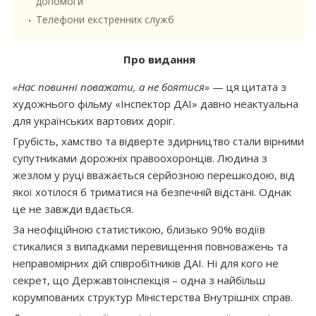
допомоги
Телефони екстренних служб
Про видання
«Нас повинні поважати, а не боятися»
— ця цитата з
художнього фільму «Інспектор ДАІ» давно неактуальна
для українських вартових доріг.
Грубість, хамство та відверте здирництво стали вірними
супутниками дорожніх правоохоронців. Людина з
жезлом у руці вважається серйозною перешкодою, від
якої хотілося б триматися на безпечній відстані. Однак
це не завжди вдається.
За неофіційною статистикою, близько 90% водіїв
стикалися з випадками перевищення повноважень та
неправомірних дій співробітників ДАІ. Ні для кого не
секрет, що Державтоінспекція – одна з найбільш
корумпованих структур Міністерства Внутрішніх справ.