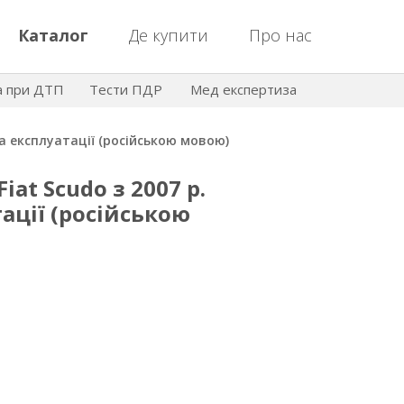
Каталог
Де купити
Про нас
а при ДТП
Тести ПДР
Мед експертиза
 та експлуатації (російською мовою)
Fiat Scudo з 2007 р.
ації (російською