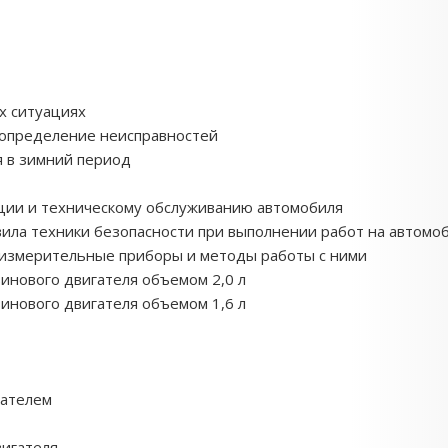
х ситуациях
определение неисправностей
я в зимний период
ации и техническому обслуживанию автомобиля
ила техники безопасности при выполнении работ на автомо
измерительные приборы и методы работы с ними
инового двигателя объемом 2,0 л
инового двигателя объемом 1,6 л
гателем
игателя