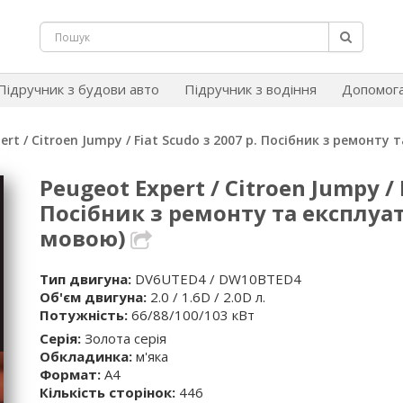
Підручник з будови авто
Підручник з водіння
Допомог
ert / Citroen Jumpy / Fiat Scudo з 2007 р. Посібник з ремонту
Peugeot Expert / Citroen Jumpy / 
Посібник з ремонту та експлуат
мовою)
Тип двигуна:
DV6UTED4 / DW10BTED4
Об'єм двигуна:
2.0 / 1.6D / 2.0D л.
Потужність:
66/88/100/103 кВт
Серія:
Золота серія
Обкладинка:
м'яка
Формат:
A4
Кількість сторінок:
446