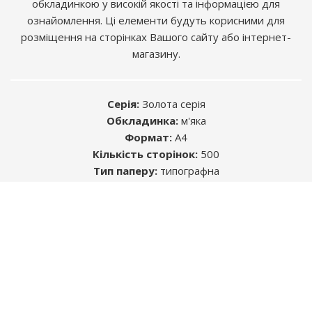
обкладинкою у високій якості та інформацією для
ознайомлення. Ці елементи будуть корисними для
розміщення на сторінках Вашого сайту або інтернет-
магазину.
Серія:
Золота серія
Обкладинка:
м'яка
Формат:
А4
Кількість сторінок:
500
Розміщуючи рекламу в книгах, Ви знаходите
Тип паперу:
типографна
саме ту цільову аудиторію, яка Вам
ISBN:
978-617-537-102-2
необхідна.
УДК:
629.331 (083.13) / ББК: 39.333.52-08
Автор:
Колектив авторів
Середній термін життя будь-якого видання -
5 років. Цього достатньо, щоб інформація,
яку Ви бажаєте донести, була помічена.
Більш детально
тут
ЗВОРОТНІЙ ЗВ'ЯЗОК