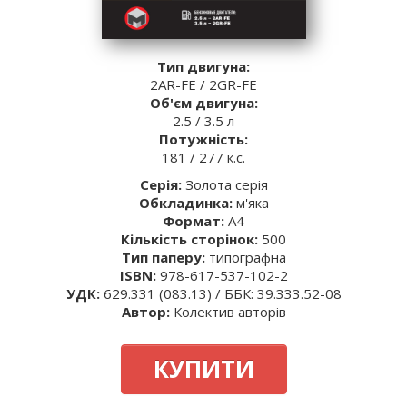
Тип двигуна:
2AR-FE / 2GR-FE
Об'єм двигуна:
2.5 / 3.5 л
Потужність:
181 / 277 к.с.
Серія:
Золота серія
Обкладинка:
м'яка
Формат:
А4
Кількість сторінок:
500
Тип паперу:
типографна
ISBN:
978-617-537-102-2
УДК:
629.331 (083.13) / ББК: 39.333.52-08
Автор:
Колектив авторів
КУПИТИ