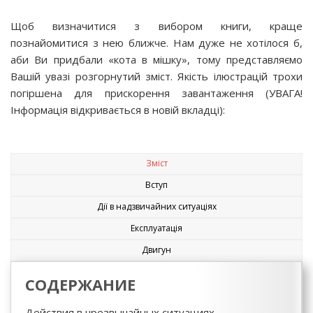
Щоб визначитися з вибором книги, краще
познайомитися з нею ближче. Нам дуже не хотілося б,
аби Ви придбали «кота в мішку», тому представляємо
Вашій увазі розгорнутий зміст. Якість ілюстрацій трохи
погіршена для прискорення завантаження (УВАГА!
Інформація відкривається в новій вкладці):
Зміст
Вступ
Дії в надзвичайних ситуаціях
Експлуатація
Двигун
СОДЕРЖАНИЕ
Действия в чрезвычайных ситуациях