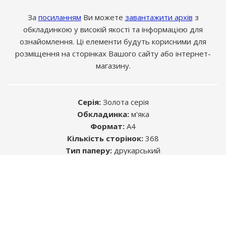
За
посиланням
Ви можете
завантажити архів
з
обкладинкою у високій якості та інформацією для
ознайомлення. Ці елементи будуть корисними для
розміщення на сторінках Вашого сайту або інтернет-
магазину.
Серія:
Золота серія
Обкладинка:
м'яка
Формат:
A4
Кількість сторінок:
368
Розміщуючи рекламу в книгах, Ви знаходите
Тип паперу:
друкарський
саме ту цільову аудиторію, яка Вам
ISBN:
978-617-577-189-1
необхідна.
УДК:
629.331 (083.13) / ББК: 39.333.52-08
Автор:
Колектив авторів
Середній термін життя будь-якого видання -
5 років. Цього достатньо, щоб інформація,
яку Ви бажаєте донести, була помічена.