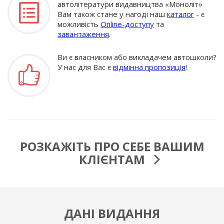
автолітератури видавництва «Моноліт»
Вам також стане у нагоді наш
каталог
- є
можливість
Online-доступу
та
завантаження
.
Ви є власником або викладачем автошколи?
У нас для Вас є
відмінна пропозиція
!
РОЗКАЖІТЬ ПРО СЕБЕ ВАШИМ
КЛІЄНТАМ
ДАНІ ВИДАННЯ