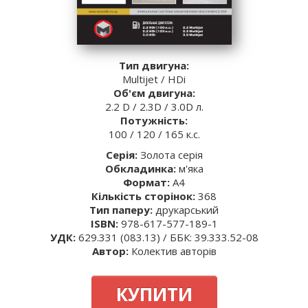
Тип двигуна:
Multijet / HDi
Об'єм двигуна:
2.2 D / 2.3D / 3.0D л.
Потужність:
100 / 120 / 165 к.с.
Серія:
Золота серія
Обкладинка:
м'яка
Формат:
A4
Кількість сторінок:
368
Тип паперу:
друкарський
ISBN:
978-617-577-189-1
УДК:
629.331 (083.13) / ББК: 39.333.52-08
Автор:
Колектив авторів
КУПИТИ