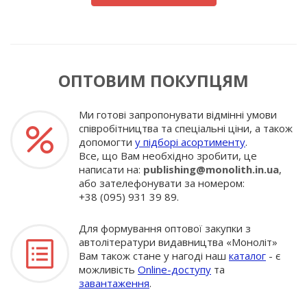
ОПТОВИМ ПОКУПЦЯМ
Ми готові запропонувати відмінні умови
співробітництва та спеціальні ціни, а також
допомогти
у підборі асортименту
.
Все, що Вам необхідно зробити, це
написати на:
publishing@monolith.in.ua
,
або зателефонувати за номером:
+38 (095) 931 39 89.
Для формування оптової закупки з
автолітератури видавництва «Моноліт»
Вам також стане у нагоді наш
каталог
- є
можливість
Online-доступу
та
завантаження
.