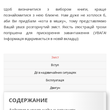
Щоб визначитися з вибором книги, краще
познайомитися з нею ближче. Нам дуже не хотілося б,
аби Ви придбали «кота в мішку», тому представляємо
Вашій увазі розгорнутий зміст. Якість ілюстрацій трохи
погіршена для прискорення завантаження (УВАГА!
Інформація відкривається в новій вкладці):
Зміст
Вступ
Дії в надзвичайних ситуаціях
Експлуатація
Двигун
СОДЕРЖАНИЕ
Действия в чрезвычайных ситуациях