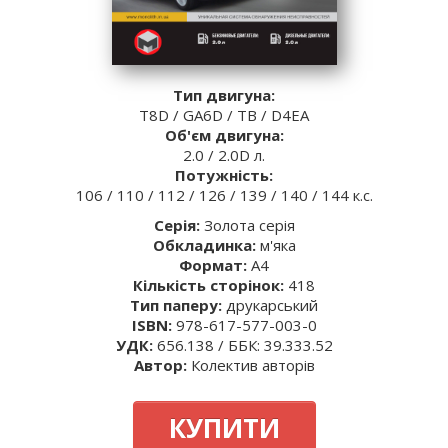
Тип двигуна:
T8D / GA6D / TB / D4EA
Об'єм двигуна:
2.0 / 2.0D л.
Потужність:
106 / 110 / 112 / 126 / 139 / 140 / 144 к.с.
Серія:
Золота серія
Обкладинка:
м'яка
Формат:
A4
Кількість сторінок:
418
Тип паперу:
друкарський
ISBN:
978-617-577-003-0
УДК:
656.138 / ББК: 39.333.52
Автор:
Колектив авторів
КУПИТИ