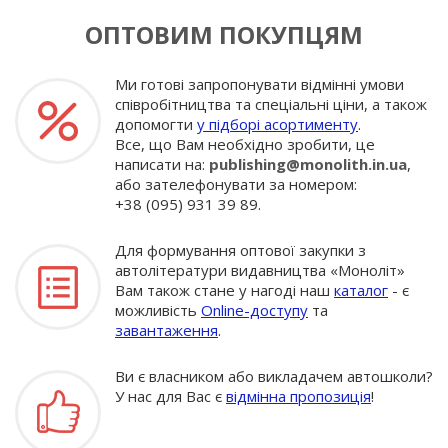
ОПТОВИМ ПОКУПЦЯМ
Ми готові запропонувати відмінні умови
співробітництва та спеціальні ціни, а також
допомогти
у підборі асортименту
.
Все, що Вам необхідно зробити, це
написати на:
publishing@monolith.in.ua
,
або зателефонувати за номером:
+38 (095) 931 39 89.
Для формування оптової закупки з
автолітератури видавництва «Моноліт»
Вам також стане у нагоді наш
каталог
- є
можливість
Online-доступу
та
завантаження
.
Ви є власником або викладачем автошколи?
У нас для Вас є
відмінна пропозиція
!