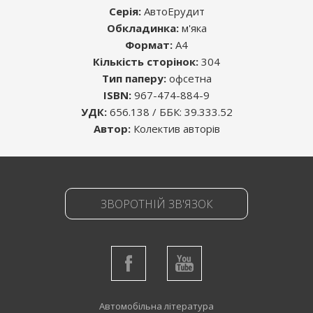
Серія:
АвтоЕрудит
Обкладинка:
м'яка
Формат:
A4
Кількість сторінок:
304
Розміщуючи рекламу в книгах, Ви знаходите
Тип паперу:
офсетна
саме ту цільову аудиторію, яка Вам
ISBN:
967-474-884-9
необхідна.
УДК:
656.138 / ББК: 39.333.52
Автор:
Колектив авторів
Середній термін життя будь-якого видання -
5 років. Цього достатньо, щоб інформація,
яку Ви бажаєте донести, була помічена.
Більш детально
тут
ЗВОРОТНІЙ ЗВ'ЯЗОК
Автомобільна література