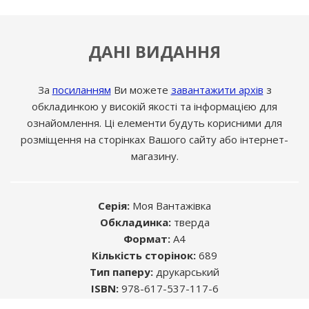
ДАНІ ВИДАННЯ
За
посиланням
Ви можете
завантажити архів
з
обкладинкою у високій якості та інформацією для
ознайомлення. Ці елементи будуть корисними для
розміщення на сторінках Вашого сайту або інтернет-
магазину.
Серія:
Моя Вантажівка
Обкладинка:
тверда
Формат:
А4
Кількість сторінок:
689
Розміщуючи рекламу в книгах, Ви знаходите
Тип паперу:
друкарський
саме ту цільову аудиторію, яка Вам
ISBN:
978-617-537-117-6
необхідна.
УДК:
629.331 (083.13) / ББК: 39.333.52-08