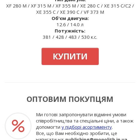
XF 280 M / XF 315 M / XF 355 M / XE 280 C / XE 315 C/C2 /
XE 355 C / XE 390 C / VF 373 M
Об'єм двигуна:
12.6 / 14.0 л
Потужність:
381 / 428 / 483 / 530 к.с.
КУПИТИ
ОПТОВИМ ПОКУПЦЯМ
Ми готові запропонувати відмінні умови
співробітництва та спеціальні ціни, а також
допомогти
у підборі асортименту
.
Все, що Вам необхідно зробити, це
написати на:
publishing@monolith.in.ua
,