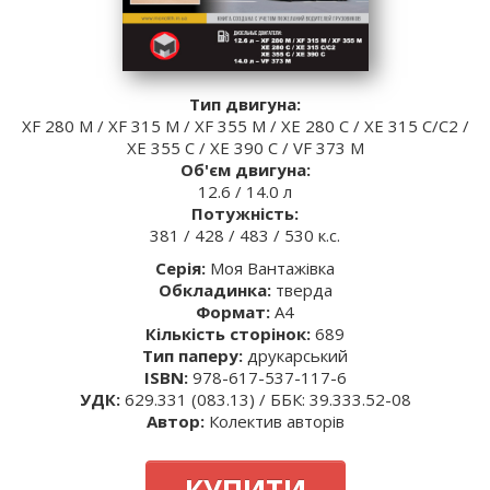
Тип двигуна:
XF 280 M / XF 315 M / XF 355 M / XE 280 C / XE 315 C/C2 /
XE 355 C / XE 390 C / VF 373 M
Об'єм двигуна:
12.6 / 14.0 л
Потужність:
381 / 428 / 483 / 530 к.с.
Серія:
Моя Вантажівка
Обкладинка:
тверда
Формат:
А4
Кількість сторінок:
689
Тип паперу:
друкарський
ISBN:
978-617-537-117-6
УДК:
629.331 (083.13) / ББК: 39.333.52-08
Автор:
Колектив авторів