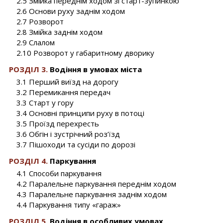
2.5 Змійка переднім ходом зі старт-зупинкою
2.6 Основи руху заднім ходом
2.7 Розворот
2.8 Змійка заднім ходом
2.9 Слалом
2.10 Розворот у габаритному дворику
РОЗДІЛ 3.
Водіння в умовах міста
3.1 Перший виїзд на дорогу
3.2 Перемикання передач
3.3 Старт у гору
3.4 Основні принципи руху в потоці
3.5 Проїзд перехресть
3.6 Обгін і зустрічний роз’їзд
3.7 Пішоходи та сусіди по дорозі
РОЗДІЛ 4.
Паркування
4.1 Способи паркування
4.2 Паралельне паркування переднім ходом
4.3 Паралельне паркування заднім ходом
4.4 Паркування типу «гараж»
РОЗДІЛ 5.
Водіння в особливих умовах