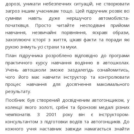
дорозі, уникати небезпечних ситуацій, не створювати
загроз іншим учасникам тощо. Цей підручник розвіє всі
сумніви навіть дуже нерішучого автомобіліста-
початківця. Просто читайте несподівані прийоми
навчання, незвичайні порівняння, яскраві образи,
захоплюючі історії з життя, цікаві факти та поради які
рукою знімуть усі страхи та муки.
План підручника розроблено відповідно до програми
практичного курсу навчання водінню в автошколах.
Учень автошколи зможе заздалегідь ознайомитись,
чого його має навчити інструктор та контролювати
процес навчання для досягнення максимального
результату.
Посібник був створений досвідченим автогонщиком, у
колекції якого золоті, срібні та бронзові медалі різних
чемпіонатів. З 2001 року він є інструктором-
консультантом з підготовки водіїв та автогонщиків. До
кожного учня наставник завжди намагається знайти