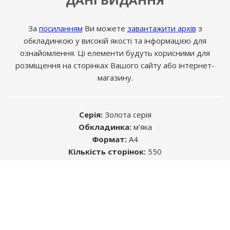
За
посиланням
Ви можете
завантажити архів
з
обкладинкою у високій якості та інформацією для
ознайомлення. Ці елементи будуть корисними для
розміщення на сторінках Вашого сайту або інтернет-
магазину.
Серія:
Золота серія
Обкладинка:
м'яка
Формат:
A4
Кількість сторінок:
550
Розміщуючи рекламу в книгах, Ви знаходите
Тип паперу:
друкарський
саме ту цільову аудиторію, яка Вам
ISBN:
978-617-577-177-8
необхідна.
УДК:
629.331 (083.13) / ББК: 39.333.52-08
Автор:
Колектив авторів
Середній термін життя будь-якого видання -
5 років. Цього достатньо, щоб інформація,