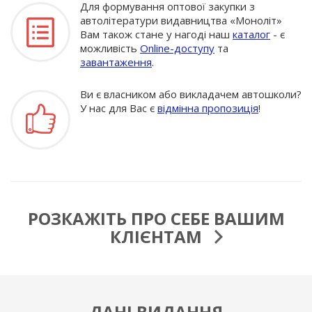
Для формування оптової закупки з
автолітератури видавництва «Моноліт»
Вам також стане у нагоді наш
каталог
- є
можливість
Online-доступу
та
завантаження
.
Ви є власником або викладачем автошколи?
У нас для Вас є
відмінна пропозиція
!
РОЗКАЖІТЬ ПРО СЕБЕ ВАШИМ
КЛІЄНТАМ
ДАНІ ВИДАННЯ