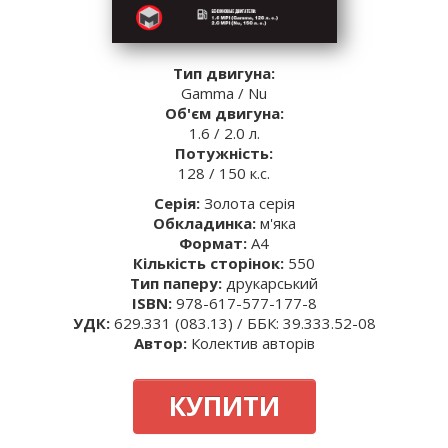
Тип двигуна:
Gamma / Nu
Об'єм двигуна:
1.6 / 2.0 л.
Потужність:
128 / 150 к.с.
Серія:
Золота серія
Обкладинка:
м'яка
Формат:
A4
Кількість сторінок:
550
Тип паперу:
друкарський
ISBN:
978-617-577-177-8
УДК:
629.331 (083.13) / ББК: 39.333.52-08
Автор:
Колектив авторів
КУПИТИ