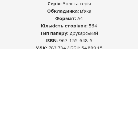
Серія:
Золота серія
Обкладинка:
м'яка
Формат:
A4
Кількість сторінок:
564
Розміщуючи рекламу в книгах, Ви знаходите
Тип паперу:
друкарський
саме ту цільову аудиторію, яка Вам
ISBN:
967-155-648-5
необхідна.
УДК:
783.734 / ББК: 54.889.15
Автор:
Колектив авторів
Середній термін життя будь-якого видання -
5 років. Цього достатньо, щоб інформація,
яку Ви бажаєте донести, була помічена.
Більш детально
тут
ЗВОРОТНІЙ ЗВ'ЯЗОК
Автомобільна література