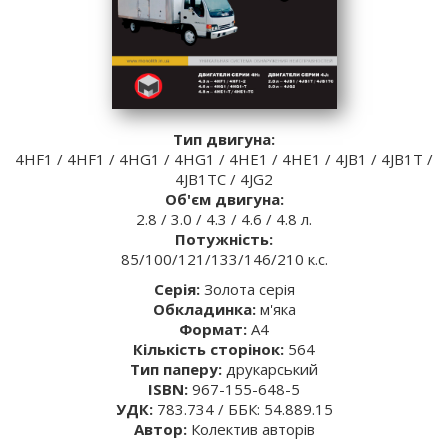
Тип двигуна:
4HF1 / 4HF1 / 4HG1 / 4HG1 / 4HЕ1 / 4НЕ1 / 4JB1 / 4JB1T /
4JB1TC / 4JG2
Об'єм двигуна:
2.8 / 3.0 / 4.3 / 4.6 / 4.8 л.
Потужність:
85/100/121/133/146/210 к.с.
Серія:
Золота серія
Обкладинка:
м'яка
Формат:
A4
Кількість сторінок:
564
Тип паперу:
друкарський
ISBN:
967-155-648-5
УДК:
783.734 / ББК: 54.889.15
Автор:
Колектив авторів