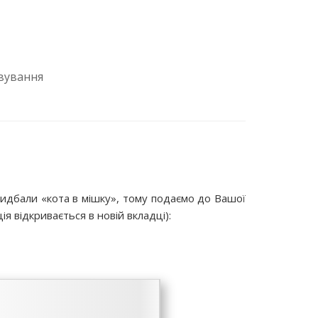
вування
идбали «кота в мішку», тому подаємо до Вашої
я відкривається в новій вкладці):