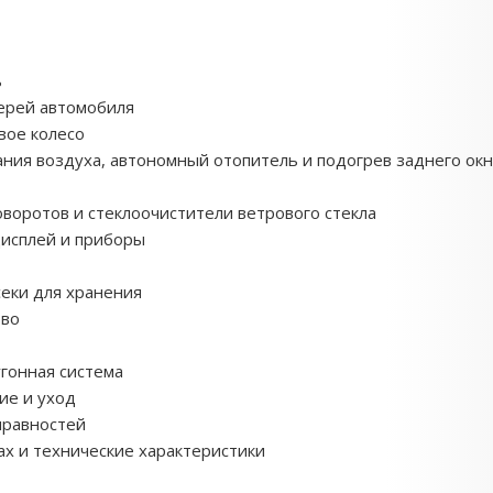
ь
ерей автомобиля
вое колесо
ния воздуха, автономный отопитель и подогрев заднего окн
воротов и стеклоочистители ветрового стекла
исплей и приборы
секи для хранения
тво
гонная система
ие и уход
правностей
х и технические характеристики