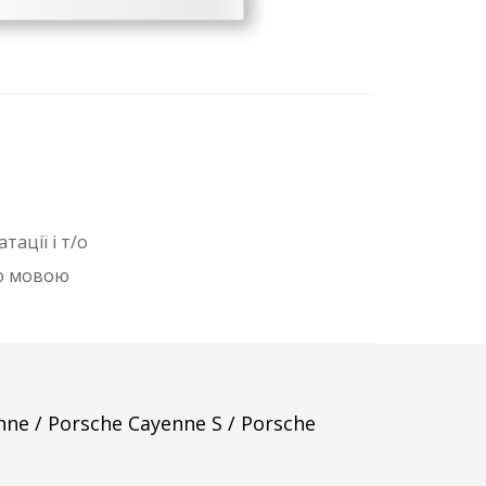
ації і т/о
ою мовою
e / Porsche Cayenne S / Porsche