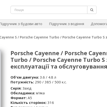
Підручник з будови авто
Підручник з водіння
Допомог
Cayenne S / Porsche Cayenne Turbo / Porsche Cayenne Turbo S з
Porsche Cayenne / Porsche Cayen
Turbo / Porsche Cayenne Turbo S 
експлуатації та обслуговуванн
Об'єм двигуна:
3.6 / 4.8 л
Потужність:
290 / 385 / 500 к.с.
Серія:
Захід
Обкладинка:
м'яка
Формат:
А5
Кількість сторінок:
316