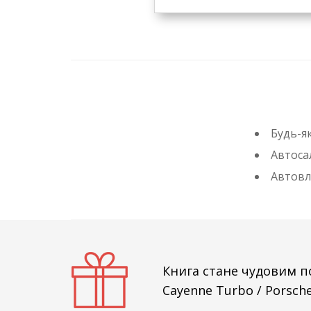
Будь-як
Автосал
Автовл
Книга стане чудовим по
Cayenne Turbo / Porsche