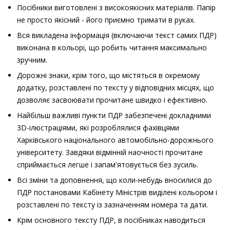
Посібники виготовлені з високоякісних матеріалів. Папір
не просто якісний - його приємно тримати в руках.
Вся викладена інформація (включаючи текст самих ПДР)
виконана в кольорі, що робить читання максимально
зручним.
Дорожні знаки, крім того, що містяться в окремому
додатку, розставлені по тексту у відповідних місцях, що
дозволяє засвоювати прочитане швидко і ефективно.
Найбільш важливі пункти ПДР забезпечені докладними
3D-ілюстраціями, які розроблялися фахівцями
Харківського національного автомобільно-дорожнього
університету. Завдяки відмінній наочності прочитане
сприймається легше і запам'ятовується без зусиль.
Всі зміни та доповнення, що коли-небудь вносилися до
ПДР постановами Кабінету Міністрів виділені кольором і
розставлені по тексту із зазначенням номера та дати.
Крім основного тексту ПДР, в посібниках наводиться