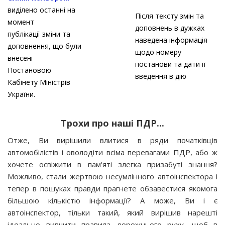
виділено останні на
Після тексту змін та
момент
доповнень в дужках
публікації зміни та
наведена інформація
доповнення, що були
щодо номеру
внесені
постанови та дати її
Постановою
введення в дію
Кабінету Міністрів
України.
Трохи про наші ПДР...
Отже, Ви вирішили влитися в ряди початківців
автомобілістів і оволодіти всіма перевагами ПДР, або ж
хочете освіжити в пам'яті злегка призабуті знання?
Можливо, стали жертвою несумлінного автоінспектора і
тепер в пошуках правди прагнете обзавестися якомога
більшою кількістю інформації? А може, Ви і є
автоінспектор, тільки такий, який вирішив нарешті
ідеально вивчити правила дорожнього руху, щоб в