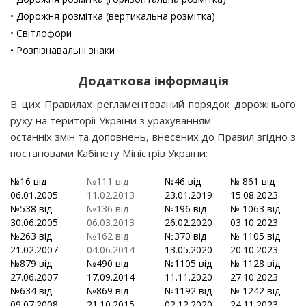
• Дорожня розмітка (вертикальна розмітка)
• Світлофори
• Розпізнавальні знаки
Додаткова інформація
В цих Правилах регламентований порядок дорожнього
руху на території України з урахуванням
останніх змін та доповнень, внесених до Правил згідно з
постановами Кабінету Міністрів України:
№16 від
№111 від
№46 від
№ 861 від
06.01.2005
11.02.2013
23.01.2019
15.08.2023
№538 від
№136 від
№196 від
№ 1063 від
30.06.2005
06.03.2013
26.02.2020
03.10.2023
№263 від
№162 від
№370 від
№ 1105 від
21.02.2007
04.06.2014
13.05.2020
20.10.2023
№879 від
№490 від
№1105 від
№ 1128 від
27.06.2007
17.09.2014
11.11.2020
27.10.2023
№634 від
№869 від
№1192 від
№ 1242 від
09.07.2008
21.10.2015
02.12.2020
24.11.2023