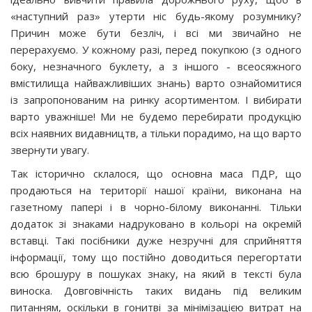
«наступний раз» утерти ніс будь-якому розумнику?
Причин може бути безліч, і всі ми звичайно не
перерахуємо. У кожному разі, перед покупкою (з одного
боку, незначного буклету, а з іншого - всеосяжного
вмістилища найважливіших знань) варто ознайомитися
iз запропонованим на ринку асортиментом. І вибирати
варто уважніше! Ми не будемо перебирати продукцію
всіх наявних видавництв, а тільки порадимо, на що варто
звернути увагу.
Так історично склалося, що основна маса ПДР, що
продаються на території нашої країни, виконана на
газетному папері і в чорно-білому виконанні. Тільки
додаток зі знаками надруковано в кольорі на окремій
вставці. Такі посібники дуже незручні для сприйняття
інформації, тому що постійно доводиться перегортати
всю брошуру в пошуках знаку, на який в тексті була
виноска. Довговічність таких видань під великим
питанням, оскільки в гонитві за мінімізацією витрат на