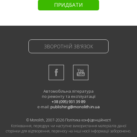
ПРИДБАТИ
ЗВОРОТНІЙ ЗВ'ЯЗОК
Автомобільна література
по ремонту та експлуатації
+38 (095) 931 39 89
e-mail:
publishing@monolith.in.ua
© Monolith, 2007-2026
Політика конфіденційності
Копіювання, передрук чи наступне використання матеріалів даної
сторінки для відтворення, переносу на інші носії інформації заборонено.