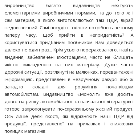
виробництво багато видавництв нехтують
елементарними виробничими нормами, та до того ж і
сам матеріал, з якого виготовляються такі ПДР, вкрай
недовговічний. Самі посудіть: скільки потрібно газетному
паперу часу, щоб прийти в непридатність? А
користуватися придбаним посібником Вам доведеться
далеко не один раз... Крім усього перерахованого, навіть
видання, забезпечені ілюстраціями, часто не блищать
якістю викладеного на них матеріалу. Дуже часто
дорожні ситуації, розглянуті на малюнках, перевантажені
інформацією, представлені в незручному ракурсі або ж
занадто складні для розуміння початківцям
автомобілістам. Видавництво «Моноліт» вже досить
довго на ринку автомобільної та навчальної літератури і
готове запропонувати по-справжньому якісний продукт.
Ось лише деякі якості, які відрізняють наші ПДР від
продукції, представленої на прилавках і книжкових
полицях магазинів: