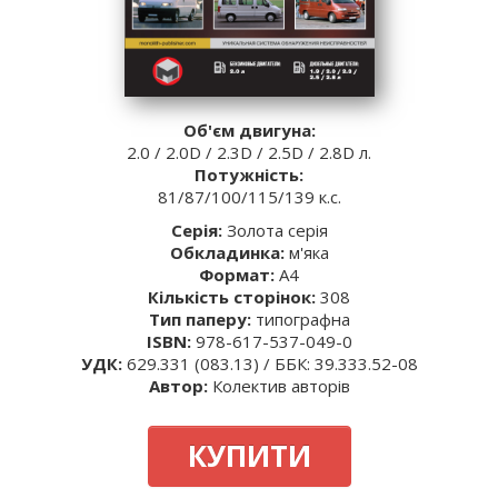
Об'єм двигуна:
2.0 / 2.0D / 2.3D / 2.5D / 2.8D л.
Потужність:
81/87/100/115/139 к.с.
Серія:
Золота серія
Обкладинка:
м'яка
Формат:
A4
Кількість сторінок:
308
Тип паперу:
типографна
ISBN:
978-617-537-049-0
УДК:
629.331 (083.13) / ББК: 39.333.52-08
Автор:
Колектив авторів
КУПИТИ