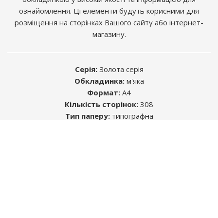
ознайомлення. Ці елементи будуть корисними для
розміщення на сторінках Вашого сайту або інтернет-
магазину.
Серія:
Золота серія
Обкладинка:
м'яка
Формат:
A4
Кількість сторінок:
308
Розміщуючи рекламу в книгах, Ви знаходите
Тип паперу:
типографна
саме ту цільову аудиторію, яка Вам
ISBN:
978-617-537-049-0
необхідна.
УДК:
629.331 (083.13) / ББК: 39.333.52-08
Автор:
Колектив авторів
Середній термін життя будь-якого видання -
5 років. Цього достатньо, щоб інформація,
яку Ви бажаєте донести, була помічена.
Більш детально
тут
ЗВОРОТНІЙ ЗВ'ЯЗОК