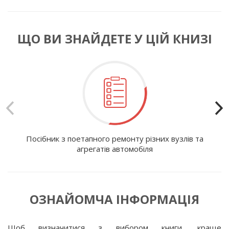
ЩО ВИ ЗНАЙДЕТЕ У ЦІЙ КНИЗІ
Посібник з поетапного ремонту різних вузлів та
І
агрегатів автомобіля
ОЗНАЙОМЧА ІНФОРМАЦІЯ
Щоб визначитися з вибором книги, краще