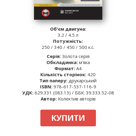
Об'єм двигуна:
3.2 / 4.5 л
Потужність:
250 / 340 / 450 / 500 к.с.
Серія:
Золота серія
Обкладинка:
м'яка
Формат:
А4
Кількість сторінок:
420
Тип паперу:
друкарський
ISBN:
978-617-537-116-9
УДК:
629.331 (083.13) / ББК: 39.333.52-08
Автор:
Колектив авторів
КУПИТИ