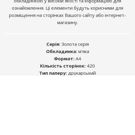
обкладинкою у високій якості та інформацією для
ознайомлення. Ці елементи будуть корисними для
розміщення на сторінках Вашого сайту або інтернет-
магазину.
Серія:
Золота серія
Обкладинка:
м'яка
Формат:
А4
Кількість сторінок:
420
Розміщуючи рекламу в книгах, Ви знаходите
Тип паперу:
друкарський
саме ту цільову аудиторію, яка Вам
ISBN:
978-617-537-116-9
необхідна.
УДК:
629.331 (083.13) / ББК: 39.333.52-08
Автор:
Колектив авторів
Середній термін життя будь-якого видання -
5 років. Цього достатньо, щоб інформація,
яку Ви бажаєте донести, була помічена.
Більш детально
тут
ЗВОРОТНІЙ ЗВ'ЯЗОК