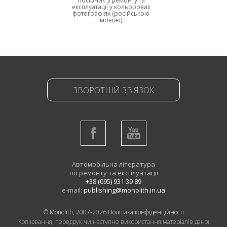
Посібник з ремонту та
експлуатації у кольорових
фотографіях (російською
мовою)
ЗВОРОТНІЙ ЗВ'ЯЗОК
Автомобільна література
по ремонту та експлуатації
+38 (095) 931 39 89
e-mail:
publishing@monolith.in.ua
© Monolith, 2007-2026
Політика конфіденційності
Копіювання, передрук чи наступне використання матеріалів даної