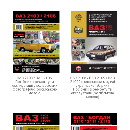
ВАЗ 2103 / ВАЗ 2106.
ВАЗ 2108 / ВАЗ 2109 / ВАЗ
Посібник з ремонту та
21099 (включаючи моделі
експлуатації у кольорових
української збірки).
фотографіях (російською
Посібник з ремонту та
мовою)
експлуатації (російською
мовою)