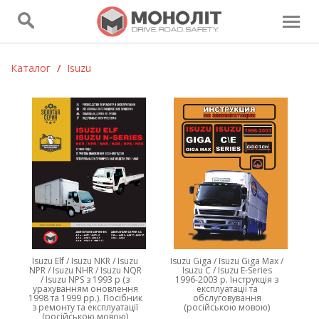
Каталог
/
Isuzu
Isuzu Elf / Isuzu NKR / Isuzu
Isuzu Giga / Isuzu Giga Max /
NPR / Isuzu NHR / Isuzu NQR
Isuzu C / Isuzu E-Series
/ Isuzu NPS з 1993 р (з
1996-2003 р. Інструкція з
урахуванням оновлення
експлуатації та
1998 та 1999 рр.). Посібник
обслуговування
з ремонту та експлуатації
(російською мовою)
(російською мовою)