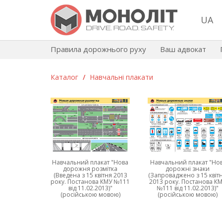
UA
Правила дорожнього руху
Ваш адвокат
Каталог
/
Навчальні плакати
Навчальний плакат "Нова
Навчальний плакат "Нов
дорожня розмітка
дорожні знаки
(Введена з 15 квітня 2013
(Запроваджено з 15 квіт
року. Постанова КМУ №111
2013 року. Постанова К
від 11.02.2013)"
№111 від 11.02.2013)"
(російською мовою)
(російською мовою)