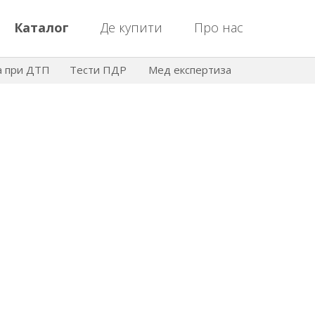
Каталог
Де купити
Про нас
а при ДТП
Тести ПДР
Мед експертиза