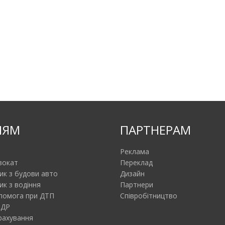
ІЯМ
ПАРТНЕРАМ
Реклама
вокат
Переклад
ик з будови авто
Дизайн
ик з водіння
Партнери
помога при ДТП
Співробітництво
ПДР
рахування