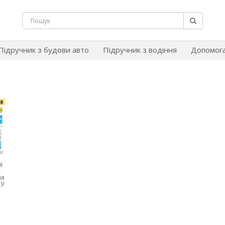
Підручник з будови авто
Підручник з водіння
Допомог
і
ня
МУ