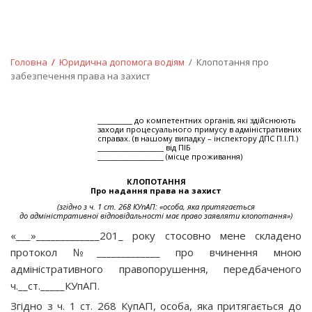
Головна
/
Юридична допомога водiям
/ Клопотання про
забезпечення права на захист
__________ до компетентних органів, які здійснюють
заходи процесуального примусу в адміністративних
справах. (в нашому випадку – інспектору ДПС П.І.П.)
___________________ від ПІБ
___________________ (місце проживання)
КЛОПОТАННЯ
Про надання права на захист
(згідно з ч. 1 ст. 268 КУпАП: «особа, яка притягається
до адміністративної відповідальності має право заявляти клопотання»)
«___»_____________201_ року стосовно мене складено
протокол №_____________ про вчинення мною
адміністративного правопорушення, передбаченого
ч.__ст._____КУпАП.
Згідно з ч. 1 ст. 268 КупАП, особа, яка притягається до