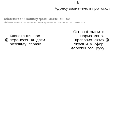
ПІБ
Адресу зазначено в протоколі
Обов’язковий запис у графі «Пояснення»:
«Мною заявлено клопотання про надання права на захист»
Основні зміни в
Клопотання про
нормативно-
перенесення дати
правових актах
розгляду справи
України у сфері
дорожнього руху