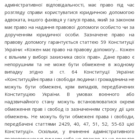
адміністративної відповідальності, має право під час
розгляду справи користуватися юридичною допомогою
адвоката, іншого фахівця у галузі права, який за законом
має право на надання правової допомоги особисто чи за
дорученням юридичної особи. Зазначене право на
правову допомогу гарантується статтею 59 Конституції
України: «Кожен має право на правову допомогу… Кожен
є вільним у виборі захисника своїх прав». Дане право є
непорушним та не може бути обмежене в жодному
випадку згідно зі ст. 64 Конституції України:
«Конституційні права і свободи людини і громадянина не
можуть бути обмежені, крім випадків, передбачених
Конституцією України. В умовах воєнного або
надзвичайного стану можуть встановлюватися окремі
обмеження прав і свобод із зазначенням строку дії цих
обмежень. Не можуть бути обмежені права і свободи,
передбачені статтями 2429, 40, 47, 51, 52, 55-63 цієї
Конституції». Оскільки, у вчиненні адміністративного
правопорушення винним себе не вважаю та не володію