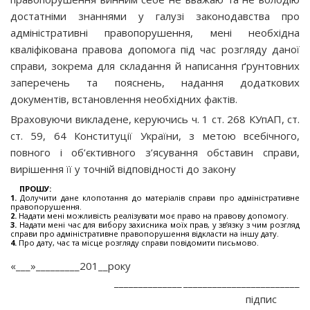
достатніми знаннями у галузі законодавства про
адміністративні правопорушення, мені необхідна
кваліфікована правова допомога під час розгляду даної
справи, зокрема для складання й написання ґрунтовних
заперечень та пояснень, надання додаткових
документів, встановлення необхідних фактів.
Враховуючи викладене, керуючись ч. 1 ст. 268 КУпАП, ст.
ст. 59, 64 Конституції України, з метою всебічного,
повного і об’єктивного з’ясування обставин справи,
вирішення її у точній відповідності до закону
ПРОШУ:
1.
Долучити дане клопотання до матеріалів справи про адміністративне
правопорушення.
2.
Надати мені можливість реалізувати моє право на правову допомогу.
3.
Надати мені час для вибору захисника моїх прав, у зв’язку з чим розгляд
справи про адміністративне правопорушення відкласти на іншу дату.
4.
Про дату, час та місце розгляду справи повідомити письмово.
«___»_________201__року
______________
________________________
підпис