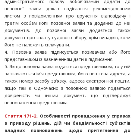
адміністративного позову зобов’язаний додати до
позовної заяви доказ надіслання рекомендованим
листом з повідомленням про вручення відповідачу і
третім особам копії позовної заяви та доданих до неї
документів. До позовної заяви додається також
документ про сплату судового збору, крім випадків, коли
його не належить сплачувати.
4. Позовна заява підписується позивачем або його
представником із зазначенням дати її підписання.
5. Якщо позовна заява подається представником, то у ній
зазначаються ім’я представника, його поштова адреса, а
також номер засобу зв’язку, адреса електронної пошти,
якщо такі є. Одночасно з позовною заявою подається
довіреність чи інший документ, що підтверджує
повноваження представника.
Стаття 171-2.
Особливості провадження у справах
з приводу рішень, дій чи бездіяльності суб’єктів
владних повноважень щодо притягнення до