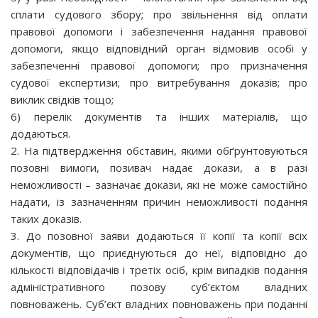
сплати судового збору; про звільнення від оплати
правової допомоги і забезпечення надання правової
допомоги, якщо відповідний орган відмовив особі у
забезпеченні правової допомоги; про призначення
судової експертизи; про витребування доказів; про
виклик свідків тощо;
6) перелік документів та інших матеріалів, що
додаються.
2. На підтвердження обставин, якими обґрунтовуються
позовні вимоги, позивач надає докази, а в разі
неможливості – зазначає докази, які не може самостійно
надати, із зазначенням причин неможливості подання
таких доказів.
3. До позовної заяви додаються її копії та копії всіх
документів, що приєднуються до неї, відповідно до
кількості відповідачів і третіх осіб, крім випадків подання
адміністративного позову суб’єктом владних
повноважень. Суб’єкт владних повноважень при поданні