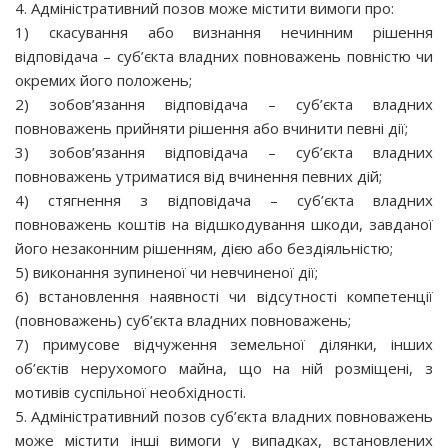
4. Адміністративний позов може містити вимоги про:
1) скасування або визнання нечинним рішення
відповідача – суб’єкта владних повноважень повністю чи
окремих його положень;
2) зобов’язання відповідача – суб’єкта владних
повноважень прийняти рішення або вчинити певні дії;
3) зобов’язання відповідача – суб’єкта владних
повноважень утриматися від вчинення певних дій;
4) стягнення з відповідача – суб’єкта владних
повноважень коштів на відшкодування шкоди, завданої
його незаконним рішенням, дією або бездіяльністю;
5) виконання зупиненої чи невчиненої дії;
6) встановлення наявності чи відсутності компетенції
(повноважень) суб’єкта владних повноважень;
7) примусове відчуження земельної ділянки, інших
об’єктів нерухомого майна, що на ній розміщені, з
мотивів суспільної необхідності.
5. Адміністративний позов суб’єкта владних повноважень
може містити інші вимоги у випадках, встановлених