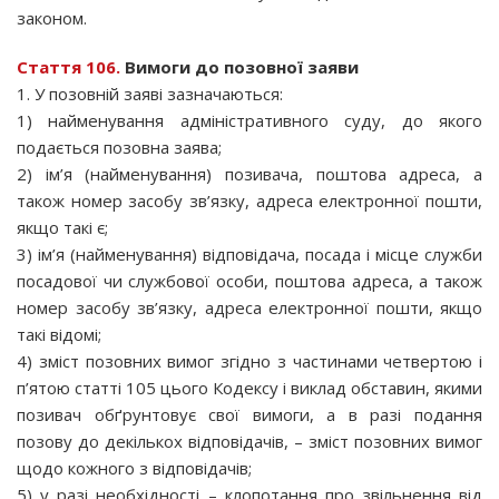
законом.
Стаття 106.
Вимоги до позовної заяви
1. У позовній заяві зазначаються:
1) найменування адміністративного суду, до якого
подається позовна заява;
2) ім’я (найменування) позивача, поштова адреса, а
також номер засобу зв’язку, адреса електронної пошти,
якщо такі є;
3) ім’я (найменування) відповідача, посада і місце служби
посадової чи службової особи, поштова адреса, а також
номер засобу зв’язку, адреса електронної пошти, якщо
такі відомі;
4) зміст позовних вимог згідно з частинами четвертою і
п’ятою статті 105 цього Кодексу і виклад обставин, якими
позивач обґрунтовує свої вимоги, а в разі подання
позову до декількох відповідачів, – зміст позовних вимог
щодо кожного з відповідачів;
5) у разі необхідності – клопотання про звільнення від