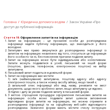
Головна
/
Юридична допомога водiям
/ Закон України «Про
доступ до публічної інформації»
Стаття 19.
Оформлення запитів на інформацію
Запит на інформацію – це прохання особи до розпорядника
інформації надати публічну інформацію, що знаходиться у його
володінні.
Запитувач має право звернутися до розпорядника інформації із
запитом на інформацію незалежно від того, стосується ця інформація
його особисто чи ні, без пояснення причини подання запиту.
Запит на інформацію може бути індивідуальним або колективним.
Запити можуть подаватися в усній, письмовій чи іншій формі
(поштою, факсом, телефоном, електронною поштою) на вибір
запитувача.
Письмовий запит подається в довільній формі.
Запит на інформацію має містити:
1) ім’я (найменування) запитувача, поштову адресу або адресу
електронної пошти, а також номер засобу зв’язку, якщо такий є;
2) загальний опис інформації або вид, назву, реквізити чи зміст
документа, щодо якого зроблено запит, якщо запитувачу це відомо;
3) підпис і дату за умови подання запиту в письмовій формі.
З метою спрощення процедури оформлення письмових запитів на
інформацію особа може подавати запит шляхом заповнення
відповідних форм запитів на інформацію, які можна отримати в
розпорядника інформації та на офіційному веб-сайті відповідного
розпорядника. Зазначені форми мають містити стислу інструкцію