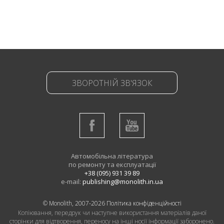
ЗВОРОТНІЙ ЗВ'ЯЗОК
Автомобільна література
по ремонту та експлуатації
+38 (095) 931 39 89
e-mail:
publishing@monolith.in.ua
© Monolith, 2007-2026
Політика конфіденційності
Копіювання, передрук чи наступне використання матеріалів даної
сторінки для відтворення, переносу на інші носії інформації заборонено.