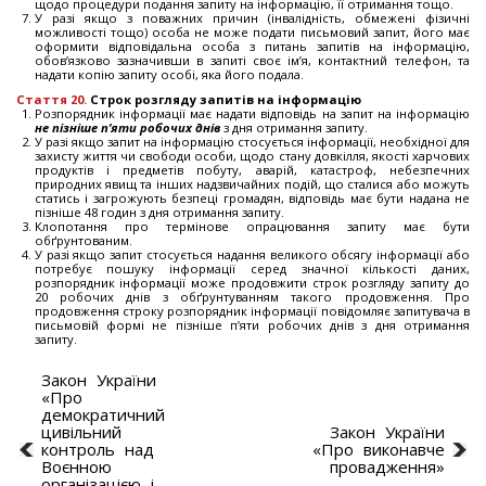
щодо процедури подання запиту на інформацію, її отримання тощо.
У разі якщо з поважних причин (інвалідність, обмежені фізичні
можливості тощо) особа не може подати письмовий запит, його має
оформити відповідальна особа з питань запитів на інформацію,
обов’язково зазначивши в запиті своє ім’я, контактний телефон, та
надати копію запиту особі, яка його подала.
Стаття 20.
Строк розгляду запитів на інформацію
Розпорядник інформації має надати відповідь на запит на інформацію
не пізніше п’яти робочих днів
з дня отримання запиту.
У разі якщо запит на інформацію стосується інформації, необхідної для
захисту життя чи свободи особи, щодо стану довкілля, якості харчових
продуктів і предметів побуту, аварій, катастроф, небезпечних
природних явищ та інших надзвичайних подій, що сталися або можуть
статись і загрожують безпеці громадян, відповідь має бути надана не
пізніше 48 годин з дня отримання запиту.
Клопотання про термінове опрацювання запиту має бути
обґрунтованим.
У разі якщо запит стосується надання великого обсягу інформації або
потребує пошуку інформації серед значної кількості даних,
розпорядник інформації може продовжити строк розгляду запиту до
20 робочих днів з обґрунтуванням такого продовження. Про
продовження строку розпорядник інформації повідомляє запитувача в
письмовій формі не пізніше п’яти робочих днів з дня отримання
запиту.
Закон України
«Про
демократичний
цивільний
Закон України
контроль над
«Про виконавче
Воєнною
провадження»
організацією і