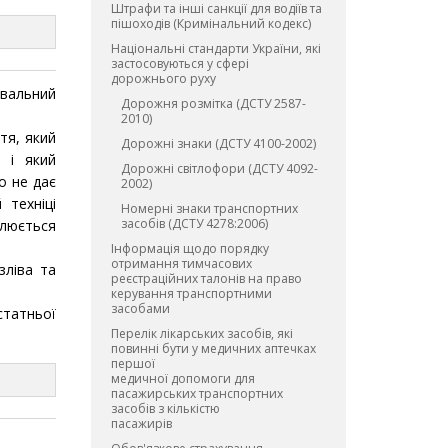
Штрафи та інші санкції для водіїв та
пішоходів (Кримінальний кодекс)
Національні стандарти України, які
застосовуються у сфері
дорожнього руху
авальний
Дорожня розмітка (ДСТУ 2587-
2010)
тя, який
Дорожні знаки (ДСТУ 4100-2002)
и і який
Дорожні світлофори (ДСТУ 4092-
о не дає
2002)
 техніці
Номерні знаки транспортних
засобів (ДСТУ 4278:2006)
влюється
Інформація щодо порядку
отримання тимчасових
зліва та
реєстраційних талонів на право
керування транспортними
засобами
статньої
Перелік лікарських засобів, які
повинні бути у медичних аптечках
першої
медичної допомоги для
пасажирських транспортних
засобів з кількістю
пасажирів