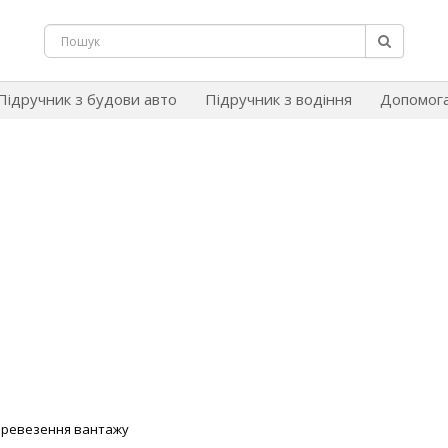
Підручник з будови авто
Підручник з водіння
Допомог
Перевезення вантажу