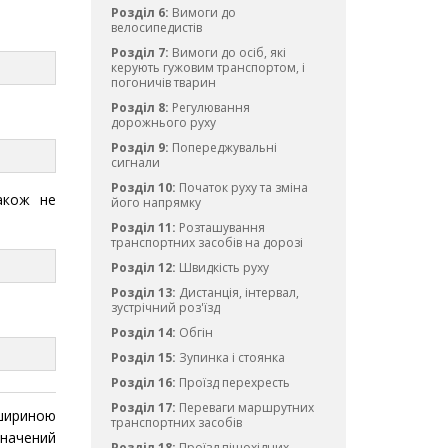
Розділ 6:
Вимоги до
велосипедистів
Розділ 7:
Вимоги до осіб, які
керують гужовим транспортом, і
погоничів тварин
Розділ 8:
Регулювання
дорожнього руху
Розділ 9:
Попереджувальні
сигнали
Розділ 10:
Початок руху та зміна
також не
його напрямку
Розділ 11:
Розташування
транспортних засобів на дорозі
Розділ 12:
Швидкість руху
Розділ 13:
Дистанція, інтервал,
зустрічний роз'їзд
Розділ 14:
Обгін
Розділ 15:
Зупинка і стоянка
Розділ 16:
Проїзд перехресть
Розділ 17:
Переваги маршрутних
 шириною
транспортних засобів
значений
Розділ 18:
Проїзд пішохідних