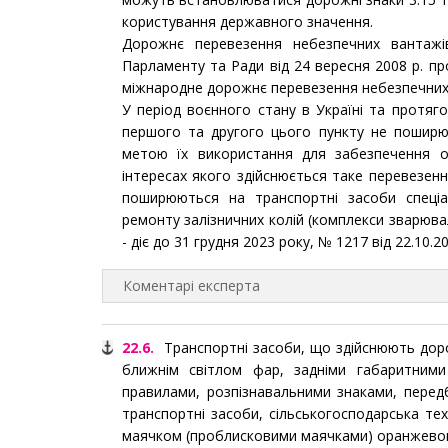
користування державного значення.
Дорожнє перевезення небезпечних вантажів
Парламенту та Ради від 24 вересня 2008 р. п
міжнародне дорожнє перевезення небезпечних в
У період воєнного стану в Україні та протяг
першого та другого цього пункту не поширюю
метою їх використання для забезпечення о
інтересах якого здійснюється таке перевезенн
поширюються на транспортні засоби спеціал
ремонту залізничних колій (комплекси зварювал
- діє до 31 грудня 2023 року, № 1217 від 22.10.20
Коментарі експерта
22.6.
Транспортні засоби, що здійснюють доро
ближнім світлом фар, задніми габаритними
правилами, розпізнавальними знаками, перед
транспортні засоби, сільськогосподарська те
маячком (проблисковими маячками) оранжево