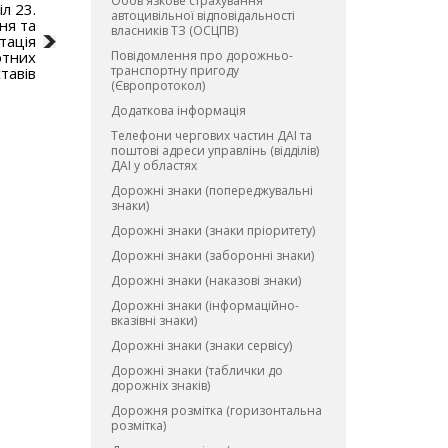
Обов'язкове страхування
л 23.
автоцивільної відповідальності
ня та
власників ТЗ (ОСЦПВ)
тація
ртних
Повiдомлення про дорожньо-
транспортну пригоду
тавів
(Європротокол)
Додаткова інформація
Телефони чергових частин ДАІ та
поштові адреси управлінь (відділів)
ДАІ у областях
Дорожні знаки (попереджувальні
знаки)
Дорожні знаки (знаки пріоритету)
Дорожні знаки (заборонні знаки)
Дорожні знаки (наказові знаки)
Дорожні знаки (інформаційно-
вказівні знаки)
Дорожні знаки (знаки сервісу)
Дорожні знаки (таблички до
дорожніх знаків)
Дорожня розмітка (горизонтальна
розмітка)