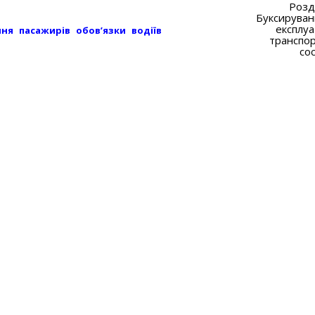
Розді
Буксируван
експлуа
ння пасажирів
обов’язки водіїв
транспо
сос