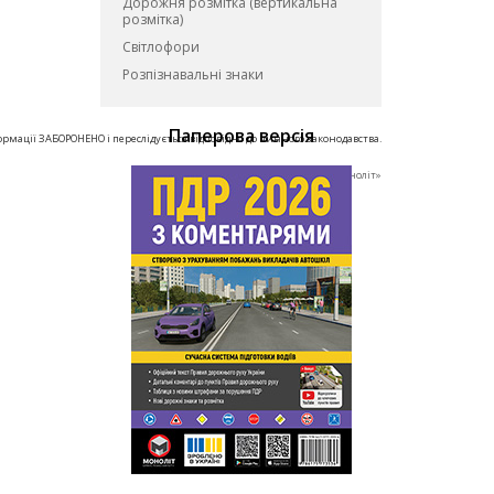
Дорожня розмітка (вертикальна
розмітка)
Світлофори
Розпізнавальні знаки
Паперова версiя
ормації ЗАБОРОНЕНО і переслідується відповідно до чинного законодавства.
© ТОВ «Видавництво «Моноліт»