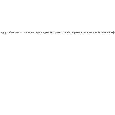
друк, або використання матеріалів даної сторінки для відтворення, переносу на інші носії інф