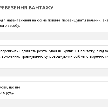
ЕРЕВЕЗЕННЯ ВАНТАЖУ
діл навантаження на осі не повинні перевищувати величин, ви
ного засобу.
еревірити надійність розташування і кріплення вантажу, а під ча
ю, волочінню, травмуванню супроводжуючих осіб чи створенню 
ови, що він:
го руху;