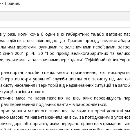
их Правил.
в у разі, коли хоча б один з їх габаритних та/або вагових па
м, здійснюється відповідно до Правил проїзду великогабар
ільними дорогами, вулицями та залізничними переїздами, затв
18 січня 2001 р. № 30 “Про проїзд великогабаритних та велик
, вулицями та залізничними переїздами” (Офіційний вісник Украї
анспортні засоби спеціального призначення, які виконують
Оперативно-рятувальної служби цивільного захисту під час сл
захисту населення і територій від надзвичайних ситуацій та запоб
итуацій, гасіння пожеж.
фактична маса та навантаження на вісь яких перевищують па
 у разі перевезення подільних вантажів забороняється.
користування місцевого значення, на яких створені дорожні у
чною масою та навантаженням на вісь, за погодженим з уповн
сників доріг або органів, яким передано право на утримання таки
а 3.16 із параметрами, визначеними для автомобільних доріг за