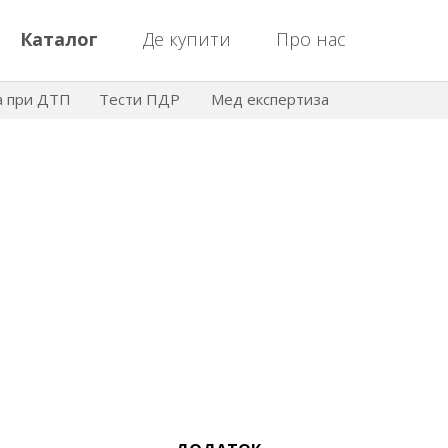
Каталог
Де купити
Про нас
а при ДТП
Тести ПДР
Мед експертиза