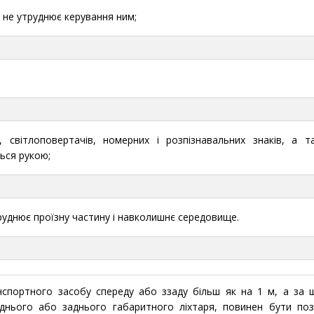
і не утруднює керування ним;
в, світлоповертачів, номерних і розпізнавальних знаків, а 
ься рукою;
бруднює проїзну частину і навколишнє середовище.
спортного засобу спереду або ззаду більш як на 1 м, а за
днього або заднього габаритного ліхтаря, повинен бути по