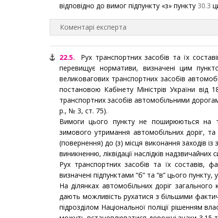
відповідно до вимог підпункту «з» пункту
30.3
ц
Коментарі експерта
22.5.
Рух транспортних засобів та їх составі
перевищує нормативи, визначені цим пункто
великовагових транспортних засобів автомоб
постановою Кабінету Міністрів України від 
транспортних засобів автомобільними дорогами
р., № 3, ст. 75).
Вимоги цього пункту не поширюються на тр
зимового утримання автомобільних доріг, та 
(повернення) до (з) місця виконання заходів із 
виникненню, ліквідації наслідків надзвичайних с
Рух транспортних засобів та їх составів, 
визначені підпунктами “б” та “в” цього пункту,
На ділянках автомобільних доріг загального 
дають можливість рухатися з більшими факти
підрозділом Національної поліції рішенням вла
можуть встановлюватися дорожні знаки 3.15 т