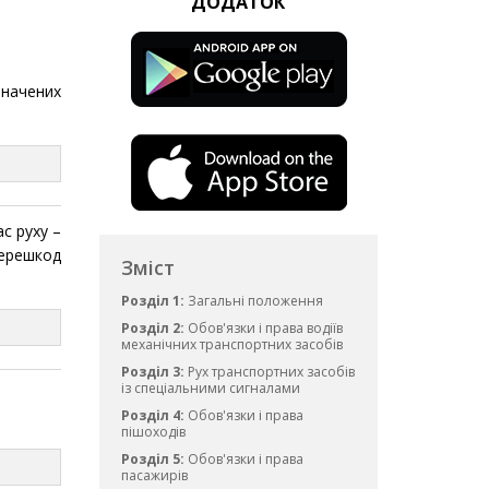
ДОДАТОК
значених
с руху –
перешкод
Зміст
Розділ 1:
Загальні положення
Розділ 2:
Обов'язки і права водіїв
механічних транспортних засобів
Розділ 3:
Рух транспортних засобів
із спеціальними сигналами
Розділ 4:
Обов'язки і права
пішоходів
Розділ 5:
Обов'язки і права
пасажирів