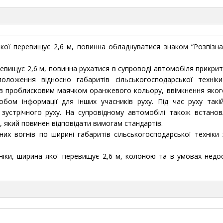
якої перевищує 2,6 м, повинна обладнуватися знаком “Розпізн
ревищує 2,6 м, повинна рухатися в супроводі автомобіля прикрит
оложення відносно габаритів сільськогосподарської технік
в проблисковим маячком оранжевого кольору, ввімкнення яког
бом інформації для інших учасників руху. Під час руху такій
зустрічного руху. На супровідному автомобілі також встано
”, який повинен відповідати вимогам стандартів.
х вогнів по ширині габаритів сільськогосподарської техніки 
ніки, ширина якої перевищує 2,6 м, колоною та в умовах недо