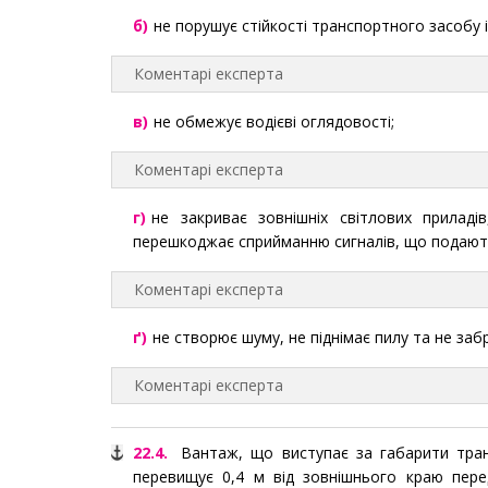
б)
не порушує стійкості транспортного засобу 
Коментарі експерта
в)
не обмежує водієві оглядовості;
Коментарі експерта
г)
не закриває зовнішніх світлових приладі
перешкоджає сприйманню сигналів, що подают
Коментарі експерта
ґ)
не створює шуму, не піднімає пилу та не за
Коментарі експерта
22.4.
Вантаж, що виступає за габарити тран
перевищує 0,4 м від зовнішнього краю пере