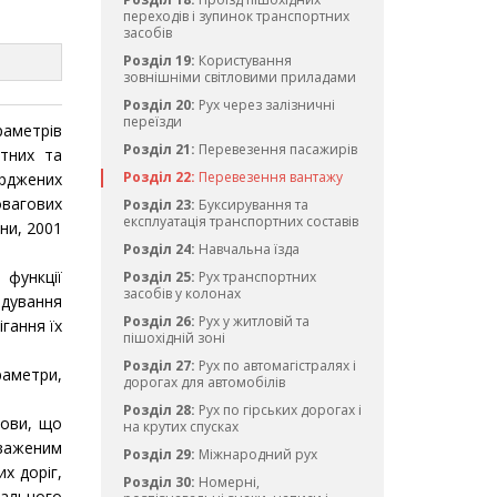
переходів і зупинок транспортних
засобів
Розділ 19:
Користування
зовнішніми світловими приладами
Розділ 20:
Рух через залізничні
переїзди
раметрів
Розділ 21:
Перевезення пасажирів
итних та
Розділ 22:
Перевезення вантажу
ерджених
овагових
Розділ 23:
Буксирування та
експлуатація транспортних составів
ни, 2001
Розділ 24:
Навчальна їзда
 функції
Розділ 25:
Рух транспортних
засобів у колонах
ідування
Розділ 26:
Рух у житловій та
ігання їх
пішохідній зоні
Розділ 27:
Рух по автомагістралях і
раметри,
дорогах для автомобілів
Розділ 28:
Рух по гірських дорогах і
мови, що
на крутих спусках
оваженим
Розділ 29:
Міжнародний рух
х доріг,
Розділ 30:
Номерні,
гального