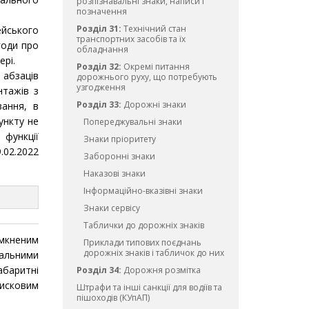
розпізнавальні знаки, написи і
позначення
Розділ 31:
Технічний стан
йського
транспортних засобів та їх
годи про
обладнання
рі.
Розділ 32:
Окремі питання
 абзаців
дорожнього руху, що потребують
узгодження
нтажів з
Розділ 33:
Дорожні знаки
ання, в
ункту не
Попереджувальні знаки
 функції
Знаки пріоритету
.02.2022
Заборонні знаки
Наказові знаки
Інформаційно-вказівні знаки
Знаки сервісу
Таблички до дорожніх знаків
імкненим
Приклади типових поєднань
дорожніх знаків і табличок до них
альними
абаритні
Розділ 34:
Дорожня розмітка
лисковим
Штрафи та інші санкції для водіїв та
пішоходів (КУпАП)