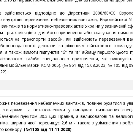
 здійснюється відповідно до Директиви 2008/68/ЄС Європе
ро внутрішні перевезення небезпечних вантажів, Європейської У
антажів та нормативно-правових актів України у зазначеній сфе
ом трьох місяців з дня його припинення або скасування вимоги
ться на транспортні засоби, які здійснюють перевезення ва
бороноздатності держави за рішенням військового командув
я, а також вимоги підпунктів “б” та “в” абзацу першого цього п
ізованого та/або спеціального призначення, які виконують
ьні мобільні марки КСМ-005). (№ 861 від 15.08.2023, № 105 від 09
22) .
жнє перевезення небезпечних вантажів, повинні рухатися з ув
 ліхтарями та встановленими у випадках, визначених спеці
баченими пунктом 30.3 цих Правил, а великовагові та великог
хніка, ширина якої перевищує 2,6 м - також з увімкненим проб
го кольору.
(№1105 від 11.11.2020)