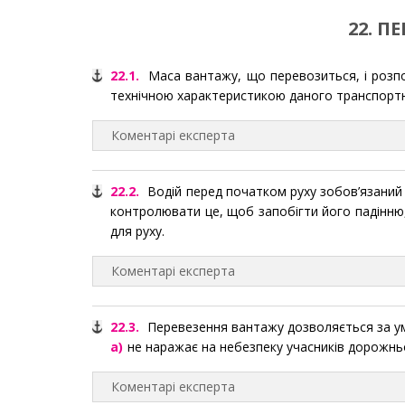
22. П
22.1.
Маса вантажу, що перевозиться, і розпо
технічною характеристикою даного транс­порт
Коментарі експерта
22.2.
Водій перед початком руху зобов’язаний п
контролювати це, щоб запобігти його падінн
для руху.
Коментарі експерта
22.3.
Перевезення вантажу дозволяється за ум
а)
не наражає на небезпеку учасників дорожньо
Коментарі експерта