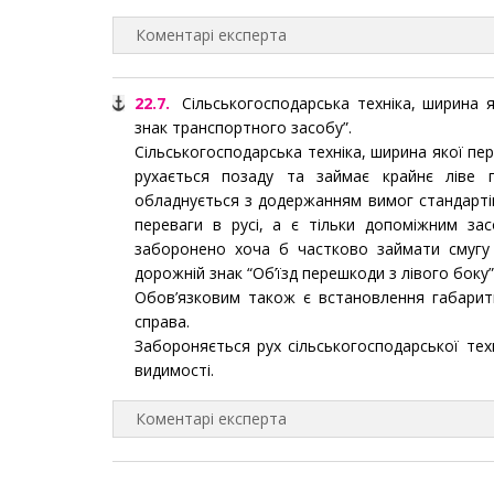
Коментарі експерта
22.7.
Сільськогосподарська техніка, ширина 
знак транспортного засобу”.
Сільськогосподарська техніка, ширина якої пе
рухається позаду та займає крайнє ліве п
обладнується з додержанням вимог стандарті
переваги в русі, а є тільки допоміжним засо
заборонено хоча б частково займати смугу 
дорожній знак “Об’їзд перешкоди з лівого боку
Обов’язковим також є встановлення габаритни
справа.
Забороняється рух сільськогосподарської тех
видимості.
Коментарі експерта