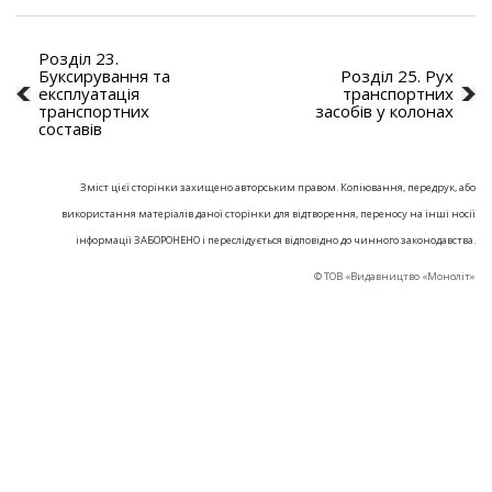
Розділ 23.
Буксирування та
Розділ 25. Рух
експлуатація
транспортних
транспортних
засобів у колонах
составів
Зміст цієї сторінки захищено авторським правом. Копіювання, передрук, або
використання матеріалів даної сторінки для відтворення, переносу на інші носії
інформації ЗАБОРОНЕНО і переслідується відповідно до чинного законодавства.
© ТОВ «Видавництво «Моноліт»