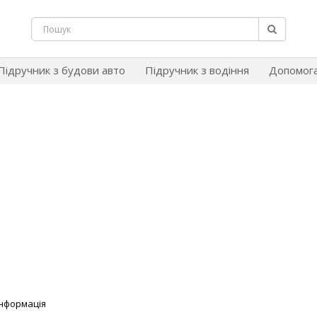
Підручник з будови авто
Підручник з водіння
Допомог
нформація