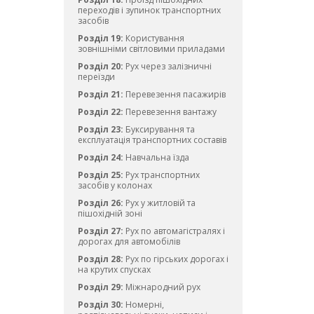
переходів і зупинок транспортних
засобів
Розділ 19:
Користування
зовнішніми світловими приладами
Розділ 20:
Рух через залізничні
переїзди
Розділ 21:
Перевезення пасажирів
Розділ 22:
Перевезення вантажу
Розділ 23:
Буксирування та
експлуатація транспортних составів
Розділ 24:
Навчальна їзда
Розділ 25:
Рух транспортних
засобів у колонах
Розділ 26:
Рух у житловій та
пішохідній зоні
Розділ 27:
Рух по автомагістралях і
дорогах для автомобілів
Розділ 28:
Рух по гірських дорогах і
на крутих спусках
Розділ 29:
Міжнародний рух
Розділ 30:
Номерні,