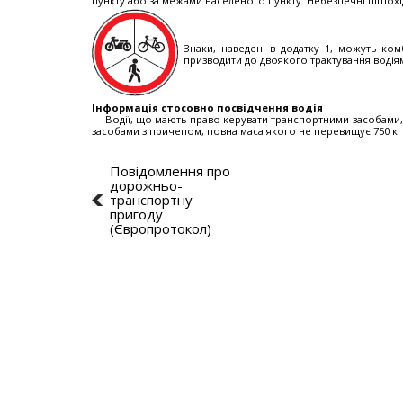
пункту або за межами населеного пункту. Небезпечні пішох
Знаки, наведені в додатку 1, можуть ком
призводити до двоякого трактування водія
Інформація стосовно посвідчення водія
Водії, що мають право керувати транспортними засобами, я
засобами з причепом, повна маса якого не перевищує 750 кг
Повідомлення про
дорожньо-
транспортну
пригоду
(Європротокол)