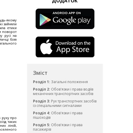
ДОДАТОК
будь-якому
кі зайняли
ила етики
ти поворот
у русі на
личці біля
загального
Зміст
Розділ 1:
Загальні положення
Розділ 2:
Обов'язки і права водіїв
механічних транспортних засобів
Розділ 3:
Рух транспортних засобів
із спеціальними сигналами
Розділ 4:
Обов'язки і права
пішоходів
о руху про
оїзд таких
Розділ 5:
Обов'язки і права
их ліній,
пасажирів
населеного