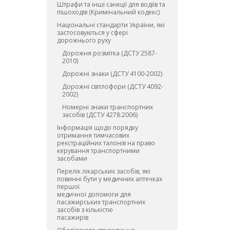
Штрафи та інші санкції для водіїв та
пішоходів (Кримінальний кодекс)
Національні стандарти України, які
застосовуються у сфері
дорожнього руху
Дорожня розмітка (ДСТУ 2587-
2010)
Дорожні знаки (ДСТУ 4100-2002)
Дорожні світлофори (ДСТУ 4092-
2002)
Номерні знаки транспортних
засобів (ДСТУ 4278:2006)
Інформація щодо порядку
отримання тимчасових
реєстраційних талонів на право
керування транспортними
засобами
Перелік лікарських засобів, які
повинні бути у медичних аптечках
першої
медичної допомоги для
пасажирських транспортних
засобів з кількістю
пасажирів