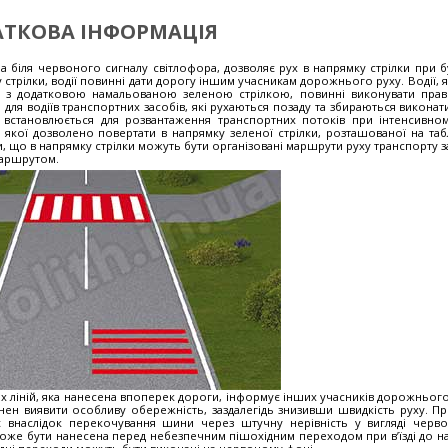
ТКОВА ІНФОРМАЦІЯ
на біля червоного сигналу світлофора, дозволяє рух в напрямку стрілки при 
 стрілки, водії повинні дати дорогу іншим учасникам дорожнього руху. Водії, я
м з додатковою намальованою зеленою стрілкою, повинні виконувати прав
і для водіїв транспортних засобів, які рухаються позаду та збираються викона
ою встановлюється для розвантаження транспортних потоків при інтенсивном
 з якої дозволено повертати в напрямку зеленої стрілки, розташованої на таб
и, що в напрямку стрілки можуть бути організовані маршрути руху транспорту 
маршрутом.
х ліній, яка нанесена впоперек дороги, інформує інших учасників дорожньог
ен виявити особливу обережність, заздалегідь знизивши швидкість руху. Пр
 внаслідок перекочування шини через штучну нерівність у вигляді червон
може бути нанесена перед небезпечним пішохідним переходом при в’їзді до 