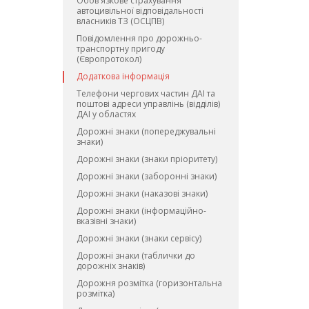
Обов'язкове страхування
автоцивільної відповідальності
власників ТЗ (ОСЦПВ)
Повiдомлення про дорожньо-
транспортну пригоду
(Європротокол)
Додаткова інформація
Телефони чергових частин ДАІ та
поштові адреси управлінь (відділів)
ДАІ у областях
Дорожні знаки (попереджувальні
знаки)
Дорожні знаки (знаки пріоритету)
Дорожні знаки (заборонні знаки)
Дорожні знаки (наказові знаки)
Дорожні знаки (інформаційно-
вказівні знаки)
Дорожні знаки (знаки сервісу)
Дорожні знаки (таблички до
дорожніх знаків)
Дорожня розмітка (горизонтальна
розмітка)