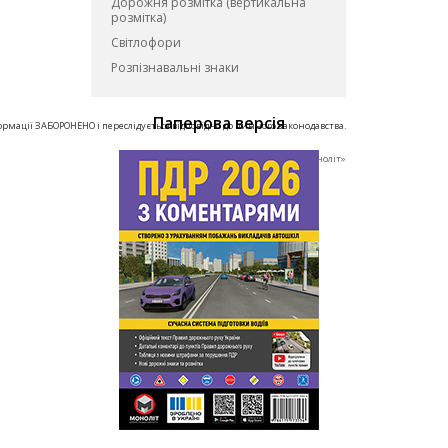
Дорожня розмітка (вертикальна
розмітка)
Світлофори
Розпізнавальні знаки
Паперова версiя
ормації ЗАБОРОНЕНО і переслідується відповідно до чинного законодавства.
© ТОВ «Видавництво «Моноліт»