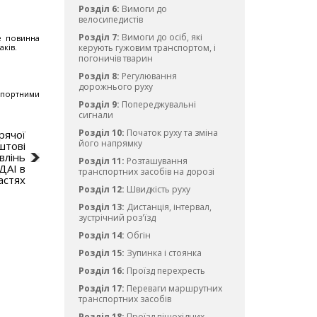
Розділ 6:
Вимоги до
велосипедистів
Розділ 7:
Вимоги до осіб, які
не повинна
ків.
керують гужовим транспортом, і
погоничів тварин
Розділ 8:
Регулювання
дорожнього руху
­спортними
Розділ 9:
Попереджувальні
сигнали
Розділ 10:
Початок руху та зміна
рячої
його напрямку
оштові
влiнь
Розділ 11:
Розташування
 ДАI в
транспортних засобів на дорозі
астях
Розділ 12:
Швидкість руху
Розділ 13:
Дистанція, інтервал,
зустрічний роз'їзд
Розділ 14:
Обгін
Розділ 15:
Зупинка і стоянка
Розділ 16:
Проїзд перехресть
Розділ 17:
Переваги маршрутних
транспортних засобів
Розділ 18:
Проїзд пішохідних