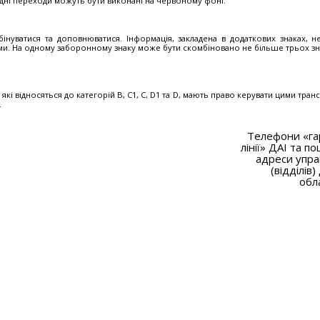
ідні переходи можуть бути виконані на червоному фоні.
­бінуватися та доповнюватися. Інформація, закладена в додаткових знаках, 
ми. На одному заборонному знаку може бути скомбіновано не більше трьох зна
кі відносяться до категорій В, С1, С, D1 та D, мають право керувати цими тран
.
Телефони «га
лінії» ДАІ та п
адреси упра
(відділів)
обл