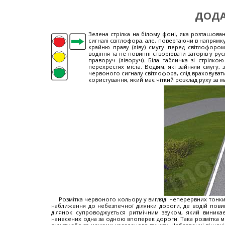
ДОДА
Зелена стрілка на білому фоні, яка розташова
сигналі світлофора, але, повертаючи в напрямку
крайню праву (ліву) смугу перед світлофоро
водіння та не повинні створювати заторів у рус
праворуч (ліворуч). Біла табличка зі стрілк
перехрестях міста. Водіям, які зайняли смугу,
червоного сигналу світлофора, слід враховуват
користування, який має чіткий розклад руху за 
Розмітка червоного кольору у вигляді неперервних тонки
наближення до небезпечної ділянки дороги, де водій повин
ділянок супроводжується ритмічним звуком, який виникає
нанесених одна за одною впоперек дороги. Така розмітка 