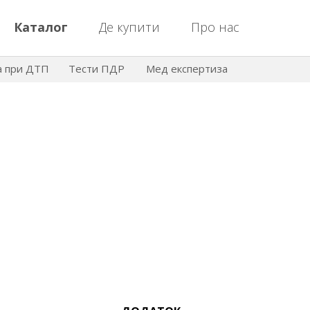
Каталог
Де купити
Про нас
а при ДТП
Тести ПДР
Мед експертиза