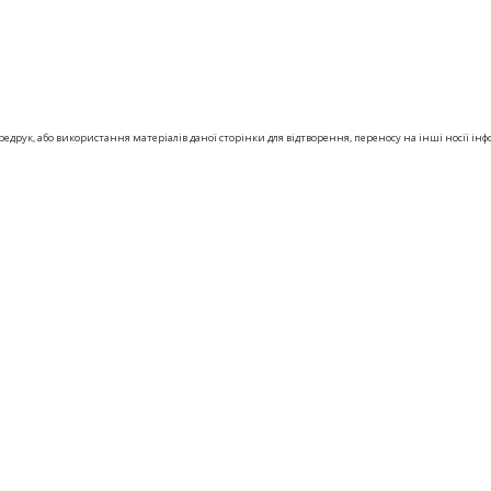
друк, або використання матеріалів даної сторінки для відтворення, переносу на інші носії інф