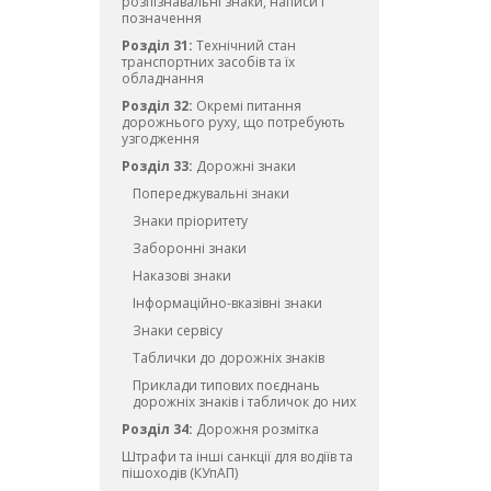
розпізнавальні знаки, написи і
позначення
Розділ 31:
Технічний стан
транспортних засобів та їх
обладнання
Розділ 32:
Окремі питання
дорожнього руху, що потребують
узгодження
Розділ 33:
Дорожні знаки
Попереджувальні знаки
Знаки пріоритету
Заборонні знаки
Наказові знаки
Інформаційно-вказівні знаки
Знаки сервісу
Таблички до дорожніх знаків
Приклади типових поєднань
дорожніх знаків і табличок до них
Розділ 34:
Дорожня розмітка
Штрафи та інші санкції для водіїв та
пішоходів (КУпАП)