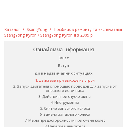
Каталог
/
SsangYong
/
Посібник з ремонту та експлуатації
SsangYong Kyron / SsangYong Kyron II з 2005 р.
Ознайомча інформація
Зміст
Вступ
Дії в надзвичайних ситуаціях
1. Действия при выходе из строя
2. Запуск двигателя с помощью проводов для запуска от
внешнего источника
3. Действия при спуске шины
4. Инструменты
5. Снятие запасного колеса
6. Замена запасного колеса
7. Меры предосторожности при смене колес
8. Перегрев двигателя