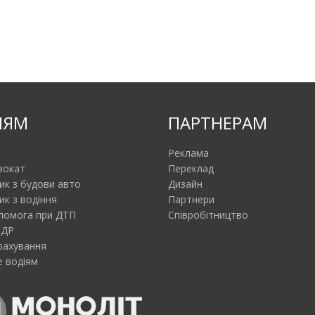
ІЯМ
ПАРТНЕРАМ
Реклама
вокат
Переклад
ик з будови авто
Дизайн
ик з водіння
Партнери
помога при ДТП
Співробітництво
ПДР
рахування
 водіям