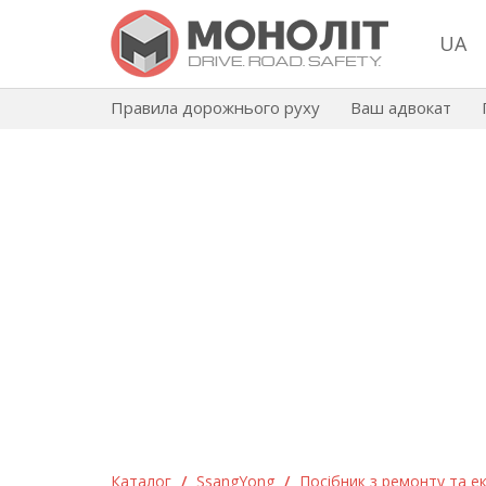
UA
Правила дорожнього руху
Ваш адвокат
Каталог
/
SsangYong
/
Посібник з ремонту та ек