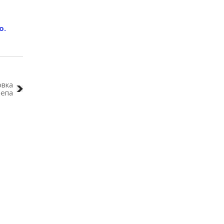
о.
овка
епа