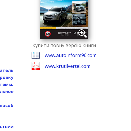
Купити повну версію книги
www.autoinform96.com
www.krutilvertel.com
итель
ровку
стемы.
льное
пособ
тствии