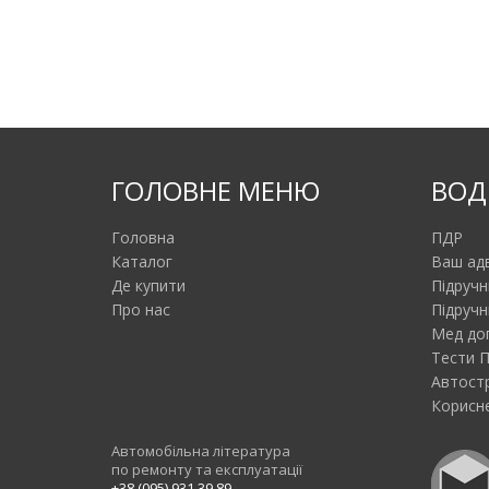
ГОЛОВНЕ МЕНЮ
ВОД
Головна
ПДР
Каталог
Ваш ад
Де купити
Підручн
Про нас
Підручн
Мед до
Тести 
Автост
Корисне
Автомобільна література
по ремонту та експлуатації
+38 (095) 931 39 89