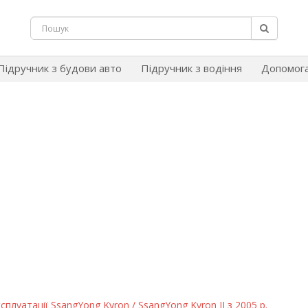
Підручник з будови авто
Підручник з водіння
Допомог
сплуатації SsangYong Kyron / SsangYong Kyron II з 2005 р.