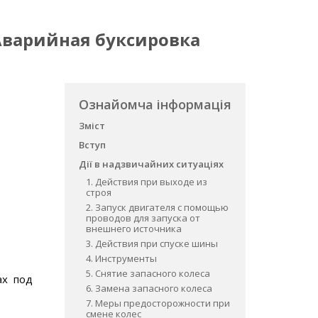
Аварийная буксировка
Ознайомча інформація
Зміст
Вступ
Дії в надзвичайних ситуаціях
1. Действия при выходе из
строя
2. Запуск двигателя с помощью
проводов для запуска от
внешнего источника
3. Действия при спуске шины
4. Инструменты
5. Снятие запасного колеса
ах под
6. Замена запасного колеса
7. Меры предосторожности при
смене колес