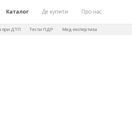
Каталог
Де купити
Про нас
а при ДТП
Тести ПДР
Мед експертиза