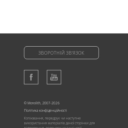
ЗВОРОТНІЙ ЗВ'ЯЗОК
© Monolith, 2007-2026
Політика конфіденційності
Копіювання, передрук чи наступне
використання матеріалів даної сторінки для
відтворення, переносу на інші носії