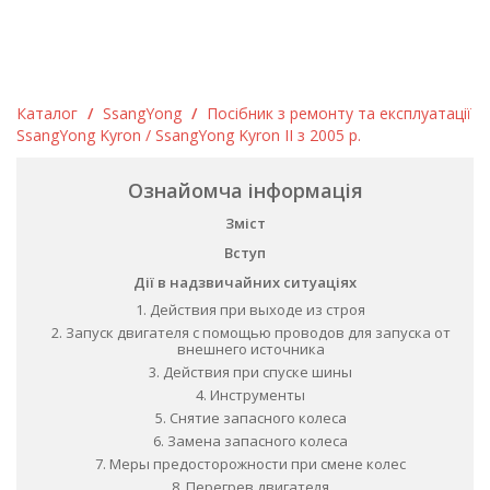
Каталог
/
SsangYong
/
Посібник з ремонту та експлуатації
SsangYong Kyron / SsangYong Kyron II з 2005 р.
Ознайомча інформація
Зміст
Вступ
Дії в надзвичайних ситуаціях
1. Действия при выходе из строя
2. Запуск двигателя с помощью проводов для запуска от
внешнего источника
3. Действия при спуске шины
4. Инструменты
5. Снятие запасного колеса
6. Замена запасного колеса
7. Меры предосторожности при смене колес
8. Перегрев двигателя