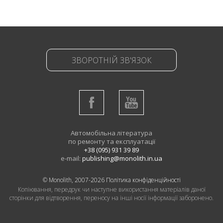
ЗВОРОТНІЙ ЗВ'ЯЗОК
Автомобільна література
по ремонту та експлуатації
+38 (095) 931 39 89
e-mail:
publishing@monolith.in.ua
© Monolith, 2007-2026
Політика конфіденційності
Копіювання, передрук чи наступне використання матеріалів даної
сторінки для відтворення, переносу на інші носії інформації заборонено.