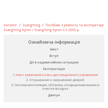
Каталог
/
SsangYong
/
Посібник з ремонту та експлуатації
SsangYong Kyron / SsangYong Kyron II з 2005 р.
Ознайомча інформація
Зміст
Вступ
Дії в надзвичайних ситуаціях
Експлуатація
1. Ключ зажигания и ключ дистанционного управления
2. Открывание и закрывание дверей
3. Система вентиляции, обогрева, кондиционирования и
очистки воздуха
Двигун