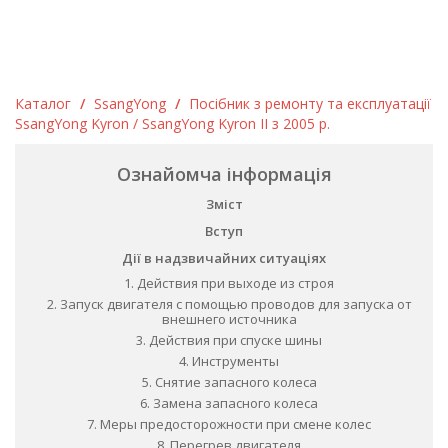
Каталог
/
SsangYong
/
Посібник з ремонту та експлуатації
SsangYong Kyron / SsangYong Kyron II з 2005 р.
Ознайомча інформація
Зміст
Вступ
Дії в надзвичайних ситуаціях
1. Действия при выходе из строя
2. Запуск двигателя с помощью проводов для запуска от
внешнего источника
3. Действия при спуске шины
4. Инструменты
5. Снятие запасного колеса
6. Замена запасного колеса
7. Меры предосторожности при смене колес
8. Перегрев двигателя