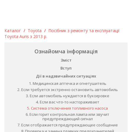
Каталог
/
Toyota
/
Посібник з ремонту та експлуатації
Toyota Auris з 2013 р.
Ознайомча інформація
Зміст
Вступ
Дії в надзвичайних ситуаціях
1. Медицинская аптечка и огнетушитель
2. Если требуется экстренно остановить автомобиль
3. Если автомобиль нуждается в буксировке
4. Если вас что-то настораживает
5. Система отключения топливного насоса
6. Если горит контрольная лампа или звучит
предупреждающий сигнал
7. Если отображается предупреждающее сообщение
8. Проверка и замена плавких предохранителей