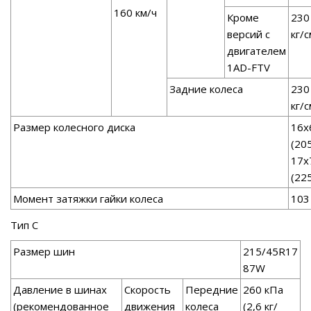
160 км/ч
Кроме
230
версий с
кг/с
двигателем
1AD-FTV
Задние колеса
230
кг/с
Размер колесного диска
16х6
(20
17x7
(22
Момент затяжки гайки колеса
103
Тип С
Размер шин
215/45R17
87W
Давление в шинах
Скорость
Передние
260 кПа
(рекомендованное
движения
колеса
(2,6 кг/