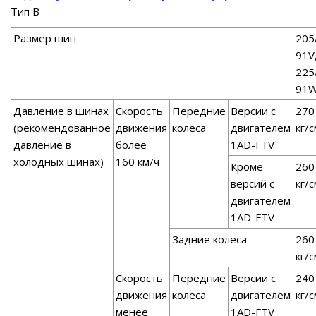
Тип В
Размер шин
205
91V
225
91
Давление в шинах
Скорость
Передние
Версии с
270
(рекомендованное
движения
колеса
двигателем
кг/с
давление в
более
1AD-FTV
холодных шинах)
160 км/ч
Кроме
260
версий с
кг/с
двигателем
1AD-FTV
Задние колеса
260
кг/с
Скорость
Передние
Версии с
240
движения
колеса
двигателем
кг/с
менее
1AD-FTV