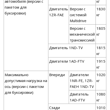
автомобиля (версии с
кг
пакетом для
Двигатель
Версии с
1830
буксировки)
1ZR-FAE
системой
кг
Multidrive
Версии с
1805
механической
кг
трансмиссией
Двигатель 1ND-TV
1815
кг
Двигатели 1AD-FTV
1915
кг
Максимально
Впереди
Двигатели
1020
допустимая нагрузка на
1NR-FE, 1ZR-
кг
ось (версии с пакетом
FAEH 1ND-TV
для буксировки)
Двигатель
1080
1AD-FTV
кг
Сзади
1010