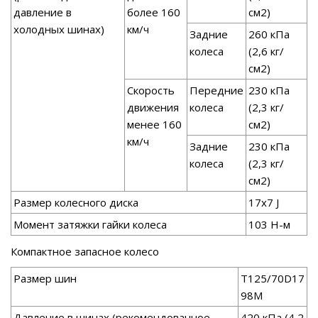
давление в
более 160
см2)
холодных шинах)
км/ч
Задние
260 кПа
колеса
(2,6 кг/
см2)
Скорость
Передние
230 кПа
движения
колеса
(2,3 кг/
менее 160
см2)
км/ч
Задние
230 кПа
колеса
(2,3 кг/
см2)
Размер колесного диска
17x7 J
Момент затяжки гайки колеса
103 Н-м
Компактное запасное колесо
Размер шин
T125/70D17
98М
Давление в шинах (рекомендованное
420 кПа (4,2