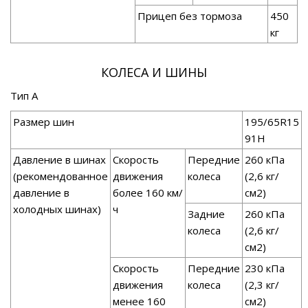
Прицеп без тормоза
450
кг
КОЛЕСА И ШИНЫ
Тип А
Размер шин
195/65R15
91Н
Давление в шинах
Скорость
Передние
260 кПа
(рекомендованное
движения
колеса
(2,6 кг/
давление в
более 160 км/
см2)
холодных шинах)
ч
Задние
260 кПа
колеса
(2,6 кг/
см2)
Скорость
Передние
230 кПа
движения
колеса
(2,3 кг/
менее 160
см2)