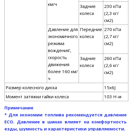
км/ч
Задние
230 кПа
колеса
(2,3 кг/
см2)
Давление для
Передние
270 кПа
экономичного
колеса
(2,7 кг/
режима
см2)
вождения’,
скорость
Задние
260 кПа
движения
колеса
(2,6 кг/
более 160 км/
см2)
ч
Размер колесного диска
15x6J
Момент затяжки гайки колеса
103 Н-м
Примечание
* Для экономии топлива рекомендуется давление
ECO. Давление в шинах влияет на комфортность
езды, шумность и характеристики управляемости.