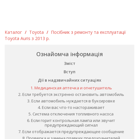
Каталог
/
Toyota
/
Посібник з ремонту та експлуатації
Toyota Auris з 2013 р.
Ознайомча інформація
Зміст
Вступ
Дії в надзвичайних ситуаціях
1. Медицинская аптечка и огнетушитель
2. Если требуется экстренно остановить автомобиль
3. Если автомобиль нуждается в буксировке
4. Если вас что-то настораживает
5. Система отключения топливного насоса
6. Если горит контрольная лампа или звучит
предупреждающий сигнал
7. Если отображается предупреждающее сообщение
8. Проверка и замена плавких предохранителей