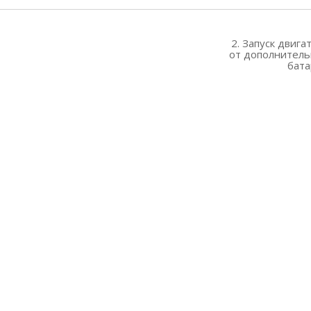
2. Запуск двига
от дополнител
бат