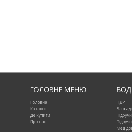
ГОЛОВНЕ МЕНЮ
ВОД
Головна
ПДР
Каталог
Ваш ад
Де купити
Підручн
Про нас
Підручн
Мед до