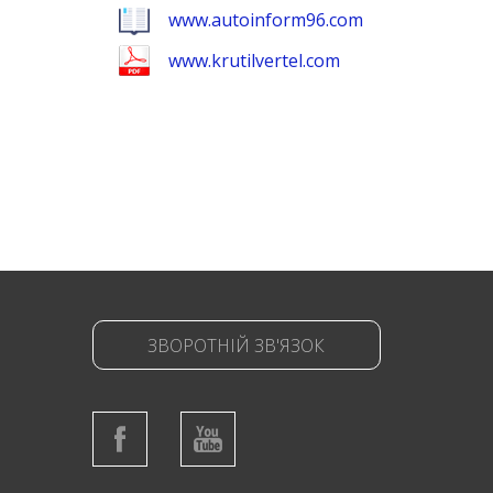
www.autoinform96.com
www.krutilvertel.com
ЗВОРОТНІЙ ЗВ'ЯЗОК