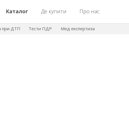
Каталог
Де купити
Про нас
а при ДТП
Тести ПДР
Мед експертиза