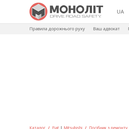
UA
Правила дорожнього руху
Ваш адвокат
Каталог
/
Fiat
|
Mitsubishi
/
Посібник з ремонту та