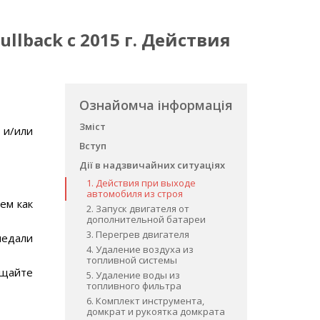
llback с 2015 г. Действия
Ознайомча інформація
Зміст
 и/или
Вступ
Дії в надзвичайних ситуаціях
1. Действия при выходе
автомобиля из строя
ем как
2. Запуск двигателя от
дополнительной батареи
3. Перегрев двигателя
педали
4. Удаление воздуха из
топливной системы
ащайте
5. Удаление воды из
топливного фильтра
6. Комплект инструмента,
домкрат и рукоятка домкрата