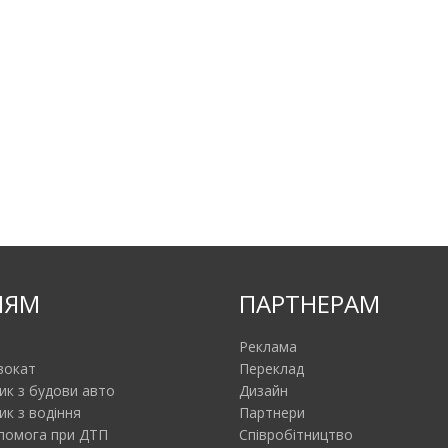
ІЯМ
ПАРТНЕРАМ
Реклама
вокат
Переклад
ик з будови авто
Дизайн
ик з водіння
Партнери
помога при ДТП
Співробітництво