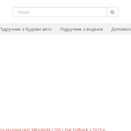
Підручник з будови авто
Підручник з водіння
Допомог
 експлуатації Mitsubishi L200 / Fiat Fullback з 2015 р.