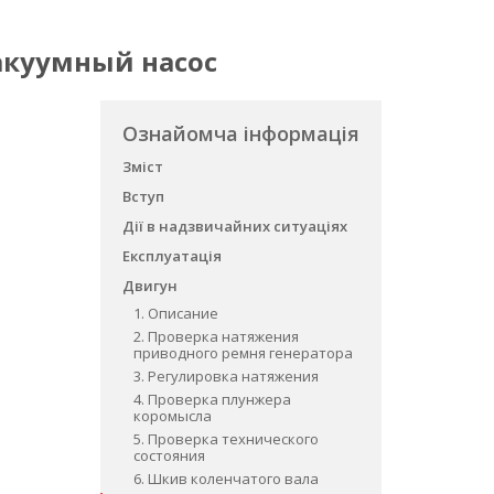
 Вакуумный насос
Ознайомча інформація
Зміст
Вступ
Дії в надзвичайних ситуаціях
Експлуатація
Двигун
1. Описание
2. Проверка натяжения
приводного ремня генератора
3. Регулировка натяжения
4. Проверка плунжера
коромысла
5. Проверка технического
состояния
6. Шкив коленчатого вала