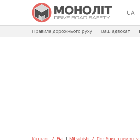
UA
Правила дорожнього руху
Ваш адвокат
Каталог
/
Fiat
|
Mitsubishi
/
Посібник з ремонту та