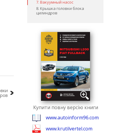
7. Вакуумный насос
8. Крышка головки блока
цилиндров
овки
дров
Купити повну версію книги
www.autoinform96.com
www.krutilvertel.com