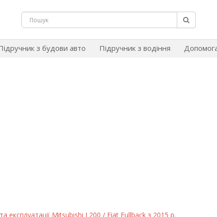
Підручник з будови авто
Підручник з водіння
Допомог
 експлуатації Mitsubishi L200 / Fiat Fullback з 2015 р.