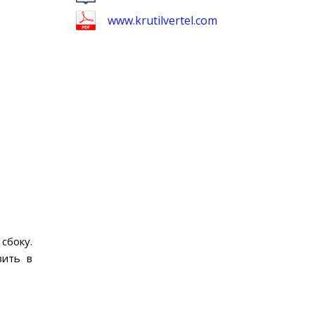
www.krutilvertel.com
сбоку.
вить в