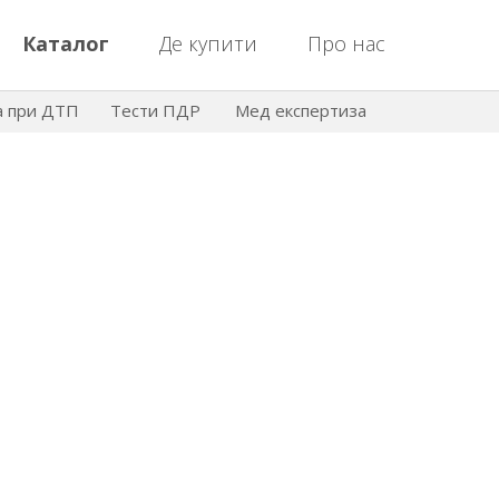
Каталог
Де купити
Про нас
а при ДТП
Тести ПДР
Мед експертиза