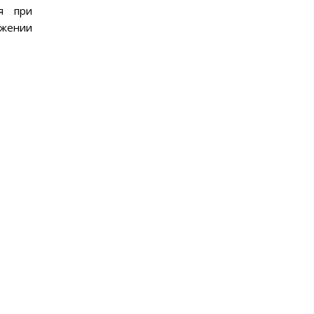
ся при
ожении