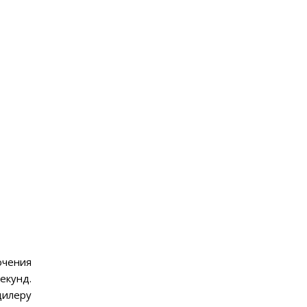
ючения
екунд.
дилеру