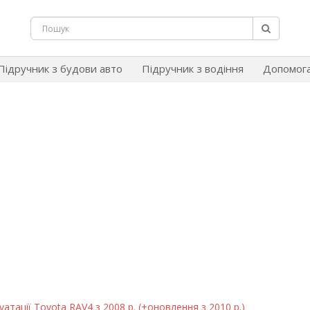
Підручник з будови авто
Підручник з водіння
Допомог
атації Toyota RAV4 з 2008 р. (+оновлення з 2010 р.)