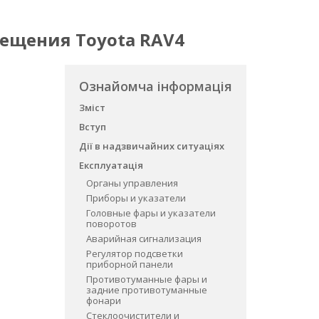
вещения Toyota RAV4
Ознайомча інформація
Зміст
Вступ
Дії в надзвичайних ситуаціях
Експлуатація
Органы управления
Приборы и указатели
Головные фары и указатели
поворотов
Аварийная сигнализация
Регулятор подсветки
приборной панели
Противотуманные фары и
задние противотуманные
фонари
Стеклоочистители и