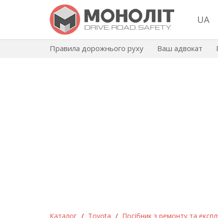
UA
Правила дорожнього руху
Ваш адвокат
Каталог
/
Toyota
/
Посібник з ремонту та експлу