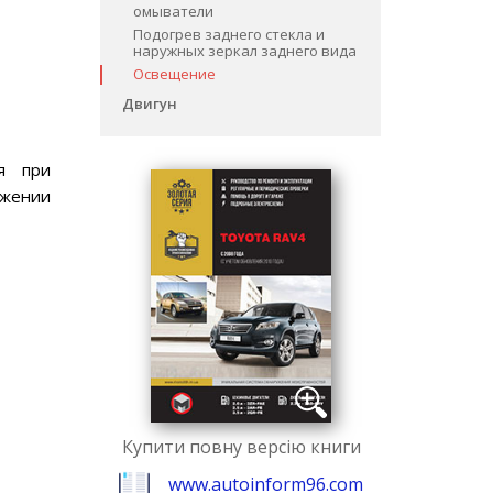
омыватели
Подогрев заднего стекла и
наружных зеркал заднего вида
Освещение
Двигун
ся при
ожении
Купити повну версію книги
www.autoinform96.com