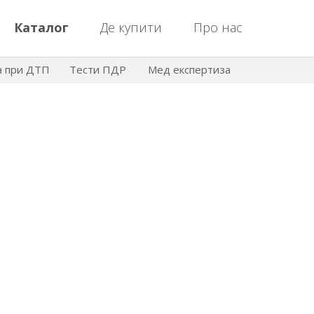
Каталог
Де купити
Про нас
а при ДТП
Тести ПДР
Мед експертиза