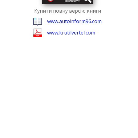
Купити повну версію книги
www.autoinform96.com
www.krutilvertel.com