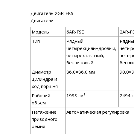
Двигатель 2GR-FKS
Двигатели
Модель
6AR-FSE
2AR-F
Тип
Рядный
Рядны
четырехцилиндровый,
четыр
четырехтактный,
четыр
бензиновый
бензи
Диаметр
86,0×86,0 мм
90,0×9
цилиндра и
ход поршня
Рабочий
1998 см³
2494 с
объем
Натяжение
Автоматическая регулировка
приводного
ремня