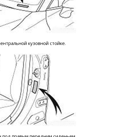
центральной кузовной стойке.
н под правым передним сиденьем.