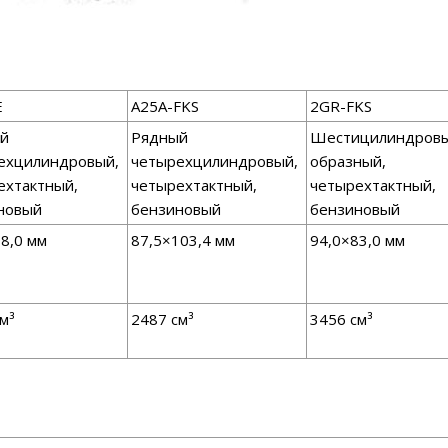
E
A25A-FKS
2GR-FKS
й
Рядный
Шестицилиндровы
ехцилиндровый,
четырехцилиндровый,
образный,
ехтактный,
четырехтактный,
четырехтактный,
новый
бензиновый
бензиновый
8,0 мм
87,5×103,4 мм
94,0×83,0 мм
м³
2487 см³
3456 см³