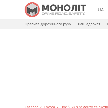
UA
Правила дорожнього руху
Ваш адвокат
Каталог
/
Toyota
/
Посібник з ремонту та експлу