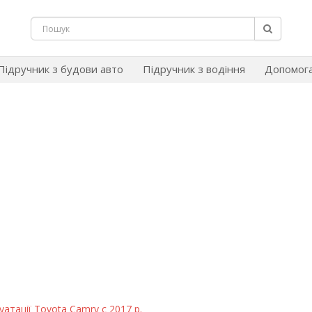
Підручник з будови авто
Підручник з водіння
Допомог
атації Toyota Camry c 2017 р.