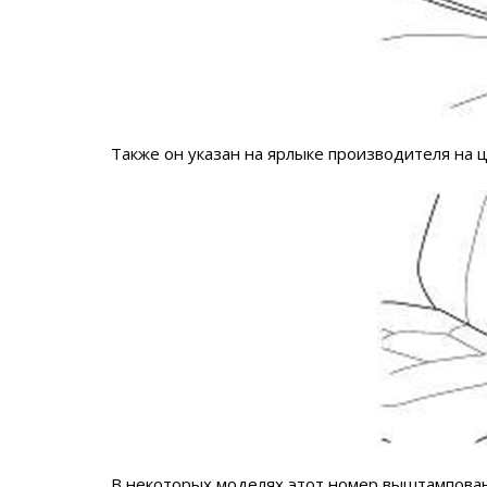
Также он указан на ярлыке производителя на 
В некоторых моделях этот номер выштампова