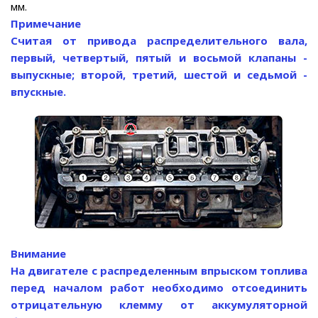
мм.
Примечание
Считая от привода распределительного вала,
первый, четвертый, пятый и восьмой клапаны -
выпускные; второй, третий, шестой и седьмой -
впускные.
Внимание
На двигателе с распределенным впрыском топлива
перед началом работ необходимо отсоединить
отрицательную клемму от аккумуляторной