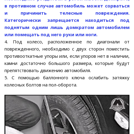
в противном случае автомобиль может сорваться
и причинить телесные повреждения.
Категорически запрещается находиться под
поднятым одним лишь домкратом автомобилем
или помещать под него руки или ноги.
4. Под колесо, расположенное по диагонали от
поврежденного, необходимо с двух сторон поместить
противооткатные упоры или, если упоров нет в наличии,
камни достаточно большого размера, которые будут
препятствовать движению автомобиля.
5. С помощью баллонного ключа ослабить затяжку
колесных болтов на пол-оборота.