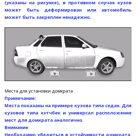
(указаны на рисунке), в противном случае кузов
может быть деформирован или автомобиль
может быть закреплен ненадежно.
Места для установки домкрата
Примечание:
Места показаны на примере кузова типа седан. Для
кузовов типа хэтчбек и универсал расположение
мест для домкрата аналогично.
Внимание
Необходимо убедиться в устойчивости домкрата,