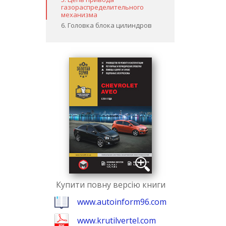
газораспределительного
механизма
6. Головка блока цилиндров
Купити повну версію книги
www.autoinform96.com
www.krutilvertel.com