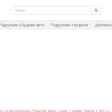
Підручник з будови авто
Підручник з водіння
Допомог
у та експлуатації Chevrolet Aveo / Sonic / Holden Barina з 2011 р.