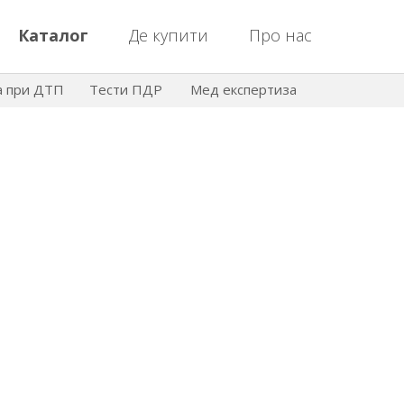
Каталог
Де купити
Про нас
а при ДТП
Тести ПДР
Мед експертиза