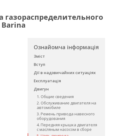
ода газораспределительного
 Barina
Ознайомча інформація
Зміст
Вступ
Дії в надзвичайних ситуаціях
Експлуатація
Двигун
1. Общие сведения
2. Обслуживание двигателя на
автомобиле
3. Ремень привода навесного
оборудования
4. Передняя крышка двигателя
с масляным насосом в сборе
5. Цепь привода