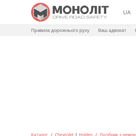
UA
Правила дорожнього руху
Ваш адвокат
Каталог
/
Chevrolet
|
Holden
/
Посібник з ремонт