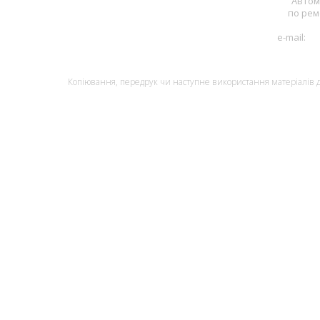
Автом
по рем
+3
e-mail:
pu
© Monolith, 2007
Копіювання, передрук чи наступне використання матеріалів да