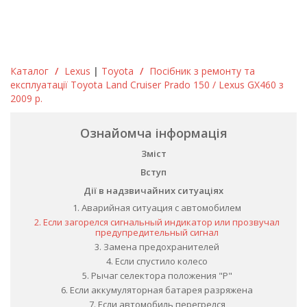
Каталог
/
Lexus
|
Toyota
/
Посібник з ремонту та
експлуатації Toyota Land Cruiser Prado 150 / Lexus GX460 з
2009 р.
Ознайомча інформація
Зміст
Вступ
Дії в надзвичайних ситуаціях
1. Аварийная ситуация с автомобилем
2. Если загорелся сигнальный индикатор или прозвучал
предупредительный сигнал
3. Замена предохранителей
4. Если спустило колесо
5. Рычаг селектора положения "P"
6. Если аккумуляторная батарея разряжена
7. Если автомобиль перегрелся