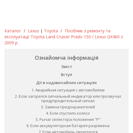
Каталог
/
Lexus
|
Toyota
/
Посібник з ремонту та
експлуатації Toyota Land Cruiser Prado 150 / Lexus GX460 з
2009 р.
Ознайомча інформація
Зміст
Вступ
Дії в надзвичайних ситуаціях
1. Аварийная ситуация с автомобилем
2. Если загорелся сигнальный индикатор или прозвучал
предупредительный сигнал
3. Замена предохранителей
4. Если спустило колесо
5. Рычаг селектора положения "P"
6. Если аккумуляторная батарея разряжена
7. Если автомобиль перегрелся