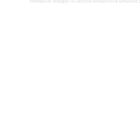
Копіювання, передрук чи наступне використання матеріалів да