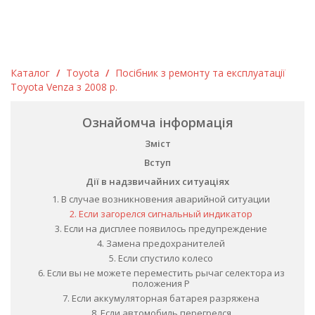
Каталог
/
Toyota
/
Посібник з ремонту та експлуатації
Toyota Venza з 2008 р.
Ознайомча інформація
Зміст
Вступ
Дії в надзвичайних ситуаціях
1. В случае возникновения аварийной ситуации
2. Если загорелся сигнальный индикатор
3. Если на дисплее появилось предупреждение
4. Замена предохранителей
5. Если спустило колесо
6. Если вы не можете переместить рычаг селектора из
положения Р
7. Если аккумуляторная батарея разряжена
8. Если автомобиль перегрелся