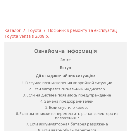
Каталог
/
Toyota
/
Посібник з ремонту та експлуатації
Toyota Venza з 2008 р.
Ознайомча інформація
Зміст
Вступ
Дії в надзвичайних ситуаціях
1. В случае возникновения аварийной ситуации
2. Если загорелся сигнальный индикатор
3. Если на дисплее появилось предупреждение
4. Замена предохранителей
5. Если спустило колесо
6. Если вы не можете переместить рычаг селектора из
положения Р
7. Если аккумуляторная батарея разряжена
8. Если автомобиль перегрелся