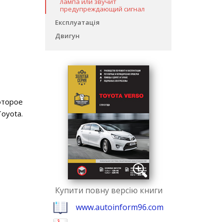
лампа или звучит
предупреждающий сигнал
Експлуатація
Двигун
оторое
oyota.
Купити повну версію книги
www.autoinform96.com