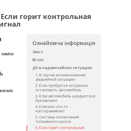
. Если горит контрольная
игнал
л
Ознайомча інформація
Зміст
 лампа
Вступ
Дії в надзвичайних ситуаціях
Ь
1. В случае возникновения
аварийной ситуации
2. Если требуется экстренно
остановить автомобиль
жения.
3. Если автомобиль нуждается в
буксировке
4. Если вас что-то
настораживает
5. Система отключения
топливного насоса
6. Если горит контрольная