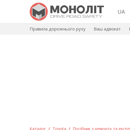
UA
Правила дорожнього руху
Ваш адвокат
Каталог
/
Toyota
/
Посібник з ремонту та експлу