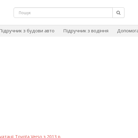
Підручник з будови авто
Підручник з водіння
Допомог
атації Toyota Verso з 2013 р.