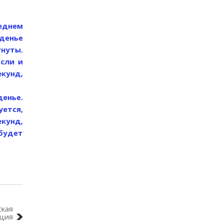
реднем
денье
гнуты.
Если и
екунд,
денье.
уется,
екунд,
 будет
ская
ция