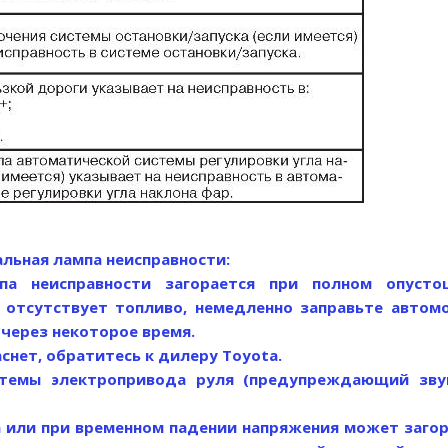
альная лампа неисправности:
па неисправности загорается при полном опусто
е отсутствует топливо, немедленно заправьте автом
 через некоторое время.
аснет, обратитесь к дилеру Toyota.
истемы электропривода руля (предупреждающий зву
 или при временном падении напряжения может загор