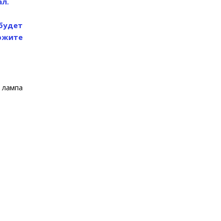
л.
будет
ержите
 лампа