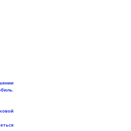
шении
обиль.
ковой
еться