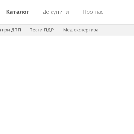
Каталог
Де купити
Про нас
а при ДТП
Тести ПДР
Мед експертиза