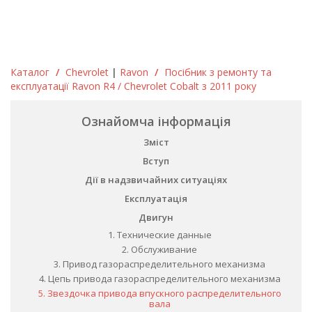
Каталог
/
Chevrolet
|
Ravon
/
Посібник з ремонту та
експлуатації Ravon R4 / Chevrolet Cobalt з 2011 року
Ознайомча інформація
Зміст
Вступ
Дії в надзвичайних ситуаціях
Експлуатація
Двигун
1. Технические данные
2. Обслуживание
3. Привод газораспределительного механизма
4. Цепь привода газораспределительного механизма
5. Звездочка привода впускного распределительного
вала