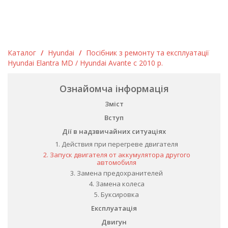
Каталог
/
Hyundai
/
Посібник з ремонту та експлуатації
Hyundai Elantra MD / Hyundai Avante c 2010 р.
Ознайомча інформація
Зміст
Вступ
Дії в надзвичайних ситуаціях
1. Действия при перегреве двигателя
2. Запуск двигателя от аккумулятора другого
aвтомобиля
3. Замена предохранителей
4. Замена колеса
5. Буксировка
Експлуатація
Двигун